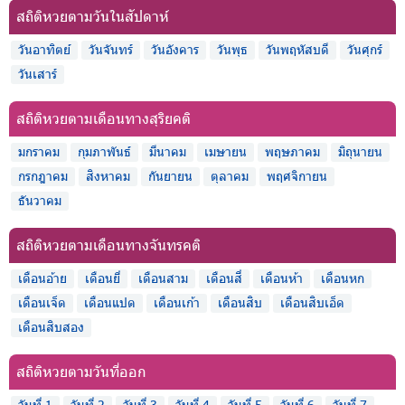
สถิติหวยตามวันในสัปดาห์
วันอาทิตย์
วันจันทร์
วันอังคาร
วันพุธ
วันพฤหัสบดี
วันศุกร์
วันเสาร์
สถิติหวยตามเดือนทางสุริยคติ
มกราคม
กุมภาพันธ์
มีนาคม
เมษายน
พฤษภาคม
มิถุนายน
กรกฎาคม
สิงหาคม
กันยายน
ตุลาคม
พฤศจิกายน
ธันวาคม
สถิติหวยตามเดือนทางจันทรคติ
เดือนอ้าย
เดือนยี่
เดือนสาม
เดือนสี่
เดือนห้า
เดือนหก
เดือนเจ็ด
เดือนแปด
เดือนเก้า
เดือนสิบ
เดือนสิบเอ็ด
เดือนสิบสอง
สถิติหวยตามวันที่ออก
วันที่ 1
วันที่ 2
วันที่ 3
วันที่ 4
วันที่ 5
วันที่ 6
วันที่ 7