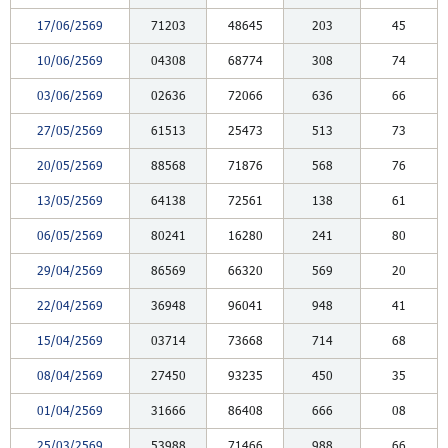
17/06/2569
71203
48645
203
45
10/06/2569
04308
68774
308
74
03/06/2569
02636
72066
636
66
27/05/2569
61513
25473
513
73
20/05/2569
88568
71876
568
76
13/05/2569
64138
72561
138
61
06/05/2569
80241
16280
241
80
29/04/2569
86569
66320
569
20
22/04/2569
36948
96041
948
41
15/04/2569
03714
73668
714
68
08/04/2569
27450
93235
450
35
01/04/2569
31666
86408
666
08
25/03/2569
53988
71466
988
66