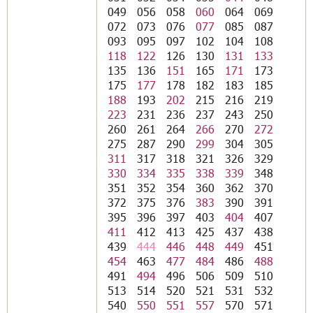
049
056
058
060
064
069
072
073
076
077
085
087
093
095
097
102
104
108
118
122
126
130
131
133
135
136
151
165
171
173
175
177
178
182
183
185
188
193
202
215
216
219
223
231
236
237
243
250
260
261
264
266
270
272
275
287
290
299
304
305
311
317
318
321
326
329
330
334
335
338
339
348
351
352
354
360
362
370
372
375
376
383
390
391
395
396
397
403
404
407
411
412
413
425
437
438
439
444
446
448
449
451
454
463
477
484
486
488
491
494
496
506
509
510
513
514
520
521
531
532
540
550
551
557
570
571