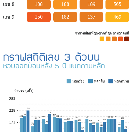
เลข 8
188
188
189
565
เลข 9
150
182
137
469
จำนวนน้อยที่สุด-มากที่สุด ตามลำดับสี
-
-
-
-
-
กราฟสถิติเลข 3 ตัวบน
หวยออกย้อนหลัง 5 ปี แยกตามหลัก
-
หลักร้อย
-
หลักสิบ
-
หลักหน่วย
จำ
นวน (ครั้ง)
285
228
228
210
200
197
191
191
190
189
189
187
188
188
184
185
181
182
179
177
175
175
172
170
171
169
165
158
152
150
148
137
134