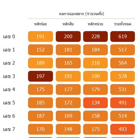
ผลการออกสลาก (จำนวนครั้ง)
หลักร้อย
หลักสิบ
หลักหน่วย
รวมทั้งหมด
เลข 0
191
200
228
619
เลข 1
152
181
184
517
เลข 2
189
165
210
564
เลข 3
197
191
190
578
เลข 4
175
177
179
531
เลข 5
185
172
134
491
เลข 6
187
169
158
514
เลข 7
170
148
175
493