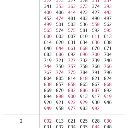
322
323
327
328
331
337
341
353
363
373
374
393
400
406
414
423
427
443
452
474
481
483
490
497
499
501
503
536
558
562
565
574
575
581
592
595
600
603
607
610
611
613
614
620
631
634
636
638
640
644
661
668
670
671
683
686
692
696
700
704
719
721
727
732
739
740
744
750
757
758
760
766
767
774
775
784
791
796
804
805
814
818
821
824
838
857
858
865
867
868
869
870
882
886
887
892
894
898
900
913
917
919
920
921
922
929
930
946
949
958
977
983
992
2
002
013
021
025
028
030
031
032
034
035
044
048