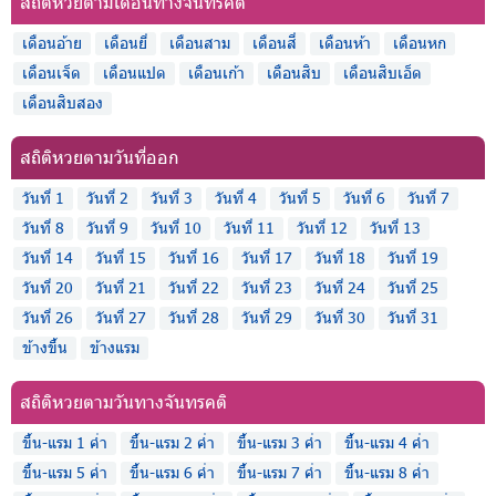
สถิติหวยตามเดือนทางจันทรคติ
เดือนอ้าย
เดือนยี่
เดือนสาม
เดือนสี่
เดือนห้า
เดือนหก
เดือนเจ็ด
เดือนแปด
เดือนเก้า
เดือนสิบ
เดือนสิบเอ็ด
เดือนสิบสอง
สถิติหวยตามวันที่ออก
วันที่ 1
วันที่ 2
วันที่ 3
วันที่ 4
วันที่ 5
วันที่ 6
วันที่ 7
วันที่ 8
วันที่ 9
วันที่ 10
วันที่ 11
วันที่ 12
วันที่ 13
วันที่ 14
วันที่ 15
วันที่ 16
วันที่ 17
วันที่ 18
วันที่ 19
วันที่ 20
วันที่ 21
วันที่ 22
วันที่ 23
วันที่ 24
วันที่ 25
วันที่ 26
วันที่ 27
วันที่ 28
วันที่ 29
วันที่ 30
วันที่ 31
ข้างขึ้น
ข้างแรม
สถิติหวยตามวันทางจันทรคติ
ขึ้น-แรม 1 ค่ำ
ขึ้น-แรม 2 ค่ำ
ขึ้น-แรม 3 ค่ำ
ขึ้น-แรม 4 ค่ำ
ขึ้น-แรม 5 ค่ำ
ขึ้น-แรม 6 ค่ำ
ขึ้น-แรม 7 ค่ำ
ขึ้น-แรม 8 ค่ำ