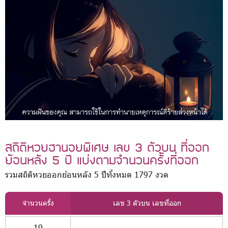
สถิติหวยฮานอยพิเศษ เลข 3 ตัวบน ที่ออก
ย้อนหลัง 5 ปี แบ่งตามจำนวนครั้งที่ออก
รวมสถิติหวยออกย้อนหลัง 5 ปีทั้งหมด 1797 งวด
จำนวนครั้ง
เลข 3 ตัวบน เลขที่ออก
19