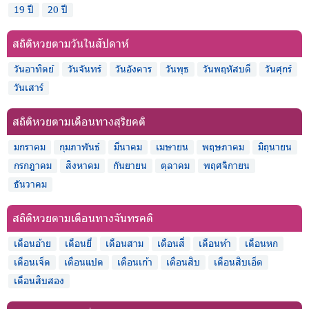
19 ปี
20 ปี
สถิติหวยตามวันในสัปดาห์
วันอาทิตย์
วันจันทร์
วันอังคาร
วันพุธ
วันพฤหัสบดี
วันศุกร์
วันเสาร์
สถิติหวยตามเดือนทางสุริยคติ
มกราคม
กุมภาพันธ์
มีนาคม
เมษายน
พฤษภาคม
มิถุนายน
กรกฎาคม
สิงหาคม
กันยายน
ตุลาคม
พฤศจิกายน
ธันวาคม
สถิติหวยตามเดือนทางจันทรคติ
เดือนอ้าย
เดือนยี่
เดือนสาม
เดือนสี่
เดือนห้า
เดือนหก
เดือนเจ็ด
เดือนแปด
เดือนเก้า
เดือนสิบ
เดือนสิบเอ็ด
เดือนสิบสอง