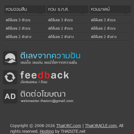
หวยออมสิน
หวย ธ.ก.ส.
หวยมาเลย์
สถิติเลข 3 ตัวบน
สถิติเลข 3 ตัวบน
สถิติเลข 3 ตัวบน
สถิติเลข 2 ตัวบน
สถิติเลข 2 ตัวบน
สถิติเลข 2 ตัวบน
สถิติเลข 2 ตัวล่าง
สถิติเลข 2 ตัวล่าง
สถิติเลข 2 ตัวล่าง
Copyright © 2008-2026
ThaiORC.com
|
ThaiORACLE.com
, All
rights reserved.
Hosting
by THAISITE.net