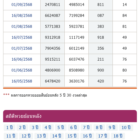
01/09/2568
2470811
4985014
811
14
16/08/2568
6624087
7199284
087
84
01/08/2568
5771383
5923781
383
81
16/07/2568
9312918
1117149
918
49
01/07/2568
7904356
6012149
356
49
16/06/2568
9515211
6037476
211
76
01/06/2568
4806900
8508980
900
80
16/05/2568
6478420
3630176
420
76
***
ผลการออกหวยออมสินย้อนหลัง 5 ปี 30 งวดล่าสุด
สถิติหวยย้อนหลัง
1 ปี
2 ปี
3 ปี
4 ปี
5 ปี
6 ปี
7 ปี
8 ปี
9 ปี
10 ปี
11 ปี
12 ปี
13 ปี
14 ปี
15 ปี
16 ปี
17 ปี
18 ปี