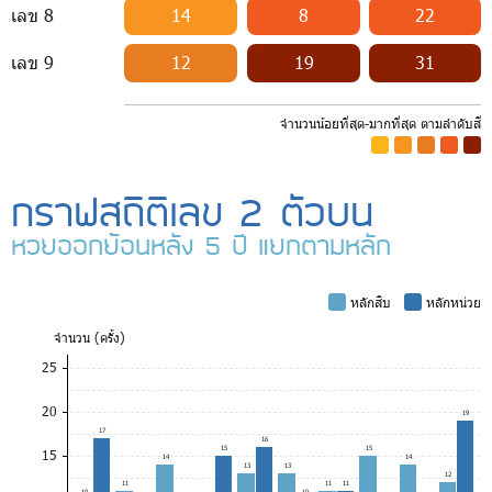
เลข 8
14
8
22
เลข 9
12
19
31
จำนวนน้อยที่สุด-มากที่สุด ตามลำดับสี
-
-
-
-
-
กราฟสถิติเลข 2 ตัวบน
หวยออกย้อนหลัง 5 ปี แยกตามหลัก
-
หลักสิบ
-
หลักหน่วย
จำ
นวน (ครั้ง)
25
20
19
17
16
15
15
15
14
14
13
13
12
11
11
11
10
10