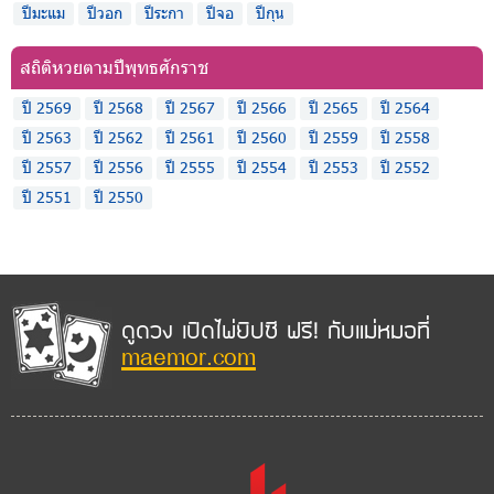
ปีมะแม
ปีวอก
ปีระกา
ปีจอ
ปีกุน
สถิติหวยตามปีพุทธศักราช
ปี 2569
ปี 2568
ปี 2567
ปี 2566
ปี 2565
ปี 2564
ปี 2563
ปี 2562
ปี 2561
ปี 2560
ปี 2559
ปี 2558
ปี 2557
ปี 2556
ปี 2555
ปี 2554
ปี 2553
ปี 2552
ปี 2551
ปี 2550
ดูดวง เปิดไพ่ยิปซี ฟรี! กับแม่หมอที่
maemor.com