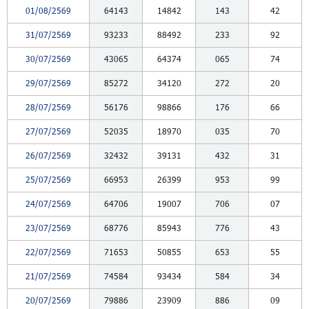
01/08/2569
64143
14842
143
42
31/07/2569
93233
88492
233
92
30/07/2569
43065
64374
065
74
29/07/2569
85272
34120
272
20
28/07/2569
56176
98866
176
66
27/07/2569
52035
18970
035
70
26/07/2569
32432
39131
432
31
25/07/2569
66953
26399
953
99
24/07/2569
64706
19007
706
07
23/07/2569
68776
85943
776
43
22/07/2569
71653
50855
653
55
21/07/2569
74584
93434
584
34
20/07/2569
79886
23909
886
09