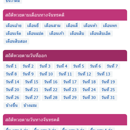
ธันวาคม
สถิติหวยตามเดือนทางจันทรคติ
เดือนอ้าย
เดือนยี่
เดือนสาม
เดือนสี่
เดือนห้า
เดือนหก
เดือนเจ็ด
เดือนแปด
เดือนเก้า
เดือนสิบ
เดือนสิบเอ็ด
เดือนสิบสอง
สถิติหวยตามวันที่ออก
วันที่ 1
วันที่ 2
วันที่ 3
วันที่ 4
วันที่ 5
วันที่ 6
วันที่ 7
วันที่ 8
วันที่ 9
วันที่ 10
วันที่ 11
วันที่ 12
วันที่ 13
วันที่ 14
วันที่ 15
วันที่ 16
วันที่ 17
วันที่ 18
วันที่ 19
วันที่ 20
วันที่ 21
วันที่ 22
วันที่ 23
วันที่ 24
วันที่ 25
วันที่ 26
วันที่ 27
วันที่ 28
วันที่ 29
วันที่ 30
วันที่ 31
ข้างขึ้น
ข้างแรม
สถิติหวยตามวันทางจันทรคติ