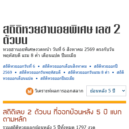
สถิติหวยฮานอยพิเศษ เลข 2
ตัวบน
หวยฮานอยพิเศษงวดหน้า วันที่ 6 สิงหาคม 2569 ตรงกับวัน
พฤหัสบดี แรม 8 ค่ำ เดือนแปด ปีมะเมีย
สถิติหวยออกวันที่ 6
สถิติหวยออกเดือนสิงหาคม
สถิติหวยออกปี
2569
สถิติหวยออกวันพฤหัสบดี
สถิติหวยออกวันแรม 8 ค่ำ
สถิติ
หวยออกเดือนแปด
สถิติหวยออกปีมะเมีย
วิเคราะห์
ผลการออกสลาก
สถิติเลข 2 ตัวบน ที่ออกย้อนหลัง 5 ปี แยก
ตามหลัก
รวมสถิติหวยออกย้อนหลัง 5 ปีทั้งหมด 1797 งวด