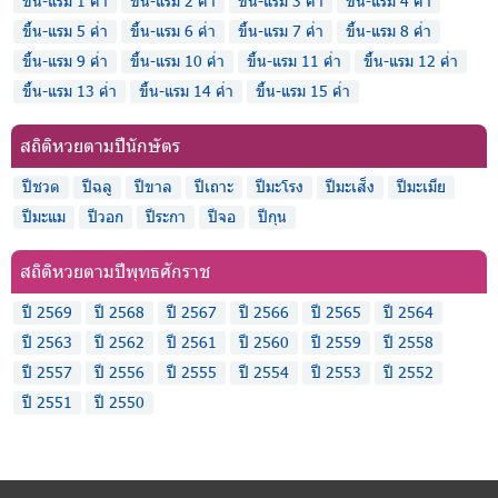
ขึ้น-แรม 1 ค่ำ
ขึ้น-แรม 2 ค่ำ
ขึ้น-แรม 3 ค่ำ
ขึ้น-แรม 4 ค่ำ
ขึ้น-แรม 5 ค่ำ
ขึ้น-แรม 6 ค่ำ
ขึ้น-แรม 7 ค่ำ
ขึ้น-แรม 8 ค่ำ
ขึ้น-แรม 9 ค่ำ
ขึ้น-แรม 10 ค่ำ
ขึ้น-แรม 11 ค่ำ
ขึ้น-แรม 12 ค่ำ
ขึ้น-แรม 13 ค่ำ
ขึ้น-แรม 14 ค่ำ
ขึ้น-แรม 15 ค่ำ
สถิติหวยตามปีนักษัตร
ปีชวด
ปีฉลู
ปีขาล
ปีเถาะ
ปีมะโรง
ปีมะเส็ง
ปีมะเมีย
ปีมะแม
ปีวอก
ปีระกา
ปีจอ
ปีกุน
สถิติหวยตามปีพุทธศักราช
ปี 2569
ปี 2568
ปี 2567
ปี 2566
ปี 2565
ปี 2564
ปี 2563
ปี 2562
ปี 2561
ปี 2560
ปี 2559
ปี 2558
ปี 2557
ปี 2556
ปี 2555
ปี 2554
ปี 2553
ปี 2552
ปี 2551
ปี 2550