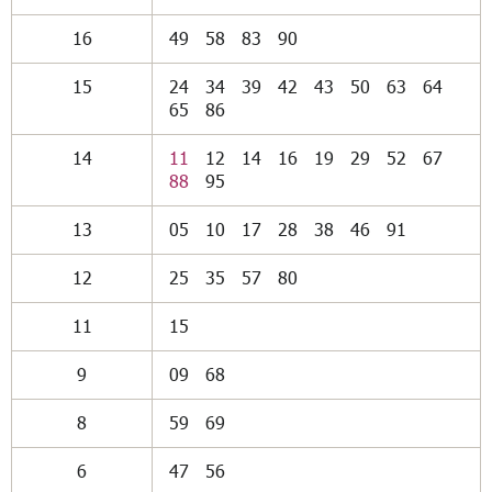
16
49
58
83
90
15
24
34
39
42
43
50
63
64
65
86
14
11
12
14
16
19
29
52
67
88
95
13
05
10
17
28
38
46
91
12
25
35
57
80
11
15
9
09
68
8
59
69
6
47
56