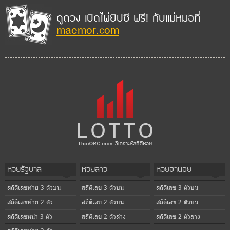
ดูดวง เปิดไพ่ยิปซี ฟรี! กับแม่หมอที่
maemor.com
หวยรัฐบาล
หวยลาว
หวยฮานอย
สถิติเลขท้าย 3 ตัวบน
สถิติเลข 3 ตัวบน
สถิติเลข 3 ตัวบน
สถิติเลขท้าย 2 ตัว
สถิติเลข 2 ตัวบน
สถิติเลข 2 ตัวบน
สถิติเลขหน้า 3 ตัว
สถิติเลข 2 ตัวล่าง
สถิติเลข 2 ตัวล่าง