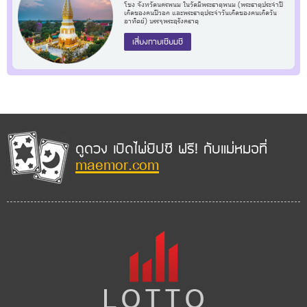
โขง จังหวัดนครพนม ในวัดมีพระธาตุพนม (พระธาตุประจำปี
เกิดของคนปีวอก และพระธาตุประจำวันเกิดของคนเกิดวัน
อาทิตย์) บรรจุพระอุรังคธาตุ
เสี่ยงทายเซียมซี
ดูดวง เปิดไพ่ยิปซี ฟรี! กับแม่หมอที่
maemor.com