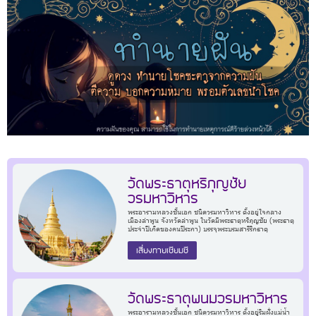
วัดพระธาตุหริภุญชัย
วรมหาวิหาร
พระอารามหลวงชั้นเอก ชนิดวรมหาวิหาร ตั้งอยู่ใจกลาง
เมืองลำพูน จังหวัดลำพูน ในวัดมีพระธาตุหริภุญชัย (พระธาตุ
ประจำปีเกิดของคนปีระกา) บรรจุพระบรมสารีริกธาตุ
เสี่ยงทายเซียมซี
วัดพระธาตุพนมวรมหาวิหาร
พระอารามหลวงชั้นเอก ชนิดวรมหาวิหาร ตั้งอยู่ริมฝั่งแม่น้ำ