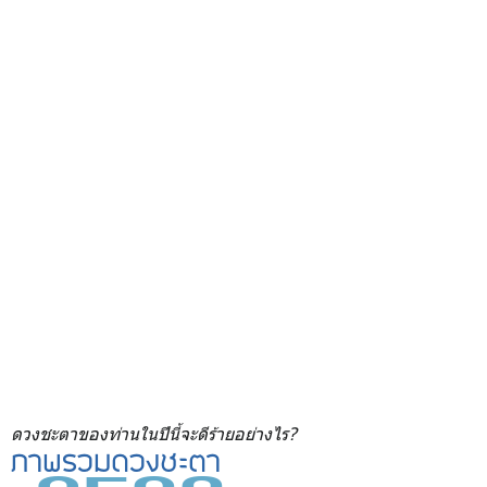
ดวงชะตาของท่านในปีนี้จะดีร้ายอย่างไร?
ภาพรวมดวงชะตา