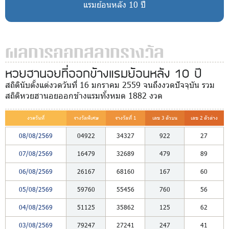
แรมย้อนหลัง 10 ปี
ผลการออกสลากรางวัล
หวยฮานอยที่ออกข้างแรมย้อนหลัง 10 ปี
สถิตินับตั้งแต่งวดวันที่ 16 มกราคม 2559 จนถึงงวดปัจจุบัน รวม
สถิติหวยฮานอยออกข้างแรมทั้งหมด 1882 งวด
งวดวันที่
รางวัลพิเศษ
รางวัลที่ 1
เลข 3 ตัวบน
เลข 2 ตัวล่าง
08/08/2569
04922
34327
922
27
07/08/2569
16479
32689
479
89
06/08/2569
26167
68160
167
60
05/08/2569
59760
55456
760
56
04/08/2569
51125
35862
125
62
03/08/2569
79247
27241
247
41