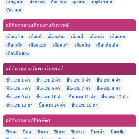
กรกฎาคม
สิงหาคม
กันยายน
ตุลาคม
พฤศจิกายน
ธันวาคม
สถิติหวยตามเดือนทางจันทรคติ
เดือนอ้าย
เดือนยี่
เดือนสาม
เดือนสี่
เดือนห้า
เดือนหก
เดือนเจ็ด
เดือนแปด
เดือนเก้า
เดือนสิบ
เดือนสิบเอ็ด
เดือนสิบสอง
สถิติหวยตามวันทางจันทรคติ
ขึ้น-แรม 1 ค่ำ
ขึ้น-แรม 2 ค่ำ
ขึ้น-แรม 3 ค่ำ
ขึ้น-แรม 4 ค่ำ
ขึ้น-แรม 5 ค่ำ
ขึ้น-แรม 6 ค่ำ
ขึ้น-แรม 7 ค่ำ
ขึ้น-แรม 8 ค่ำ
ขึ้น-แรม 9 ค่ำ
ขึ้น-แรม 10 ค่ำ
ขึ้น-แรม 11 ค่ำ
ขึ้น-แรม 12 ค่ำ
ขึ้น-แรม 13 ค่ำ
ขึ้น-แรม 14 ค่ำ
ขึ้น-แรม 15 ค่ำ
สถิติหวยตามปีนักษัตร
ปีชวด
ปีฉลู
ปีขาล
ปีเถาะ
ปีมะโรง
ปีมะเส็ง
ปีมะเมีย