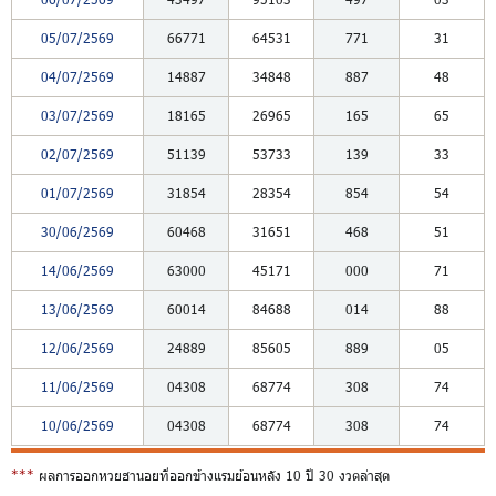
05/07/2569
66771
64531
771
31
04/07/2569
14887
34848
887
48
03/07/2569
18165
26965
165
65
02/07/2569
51139
53733
139
33
01/07/2569
31854
28354
854
54
30/06/2569
60468
31651
468
51
14/06/2569
63000
45171
000
71
13/06/2569
60014
84688
014
88
12/06/2569
24889
85605
889
05
11/06/2569
04308
68774
308
74
10/06/2569
04308
68774
308
74
***
ผลการออกหวยฮานอยที่ออกข้างแรมย้อนหลัง 10 ปี 30 งวดล่าสุด