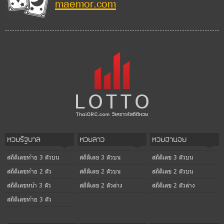
maemor.com
หวยรัฐบาล
หวยลาว
หวยฮานอย
สถิติเลขท้าย 3 ตัวบน
สถิติเลข 3 ตัวบน
สถิติเลข 3 ตัวบน
สถิติเลขท้าย 2 ตัว
สถิติเลข 2 ตัวบน
สถิติเลข 2 ตัวบน
สถิติเลขหน้า 3 ตัว
สถิติเลข 2 ตัวล่าง
สถิติเลข 2 ตัวล่าง
สถิติเลขท้าย 3 ตัว