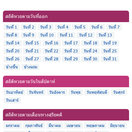
สถิติหวยตามวันที่ออก
วันที่ 1
วันที่ 2
วันที่ 3
วันที่ 4
วันที่ 5
วันที่ 6
วันที่ 7
วันที่ 8
วันที่ 9
วันที่ 10
วันที่ 11
วันที่ 12
วันที่ 13
วันที่ 14
วันที่ 15
วันที่ 16
วันที่ 17
วันที่ 18
วันที่ 19
วันที่ 20
วันที่ 21
วันที่ 22
วันที่ 23
วันที่ 24
วันที่ 25
วันที่ 26
วันที่ 27
วันที่ 28
วันที่ 29
วันที่ 30
วันที่ 31
ข้างขึ้น
ข้างแรม
สถิติหวยตามวันในสัปดาห์
วันอาทิตย์
วันจันทร์
วันอังคาร
วันพุธ
วันพฤหัสบดี
วันศุกร์
วันเสาร์
สถิติหวยตามเดือนทางสุริยคติ
มกราคม
กุมภาพันธ์
มีนาคม
เมษายน
พฤษภาคม
มิถุนายน