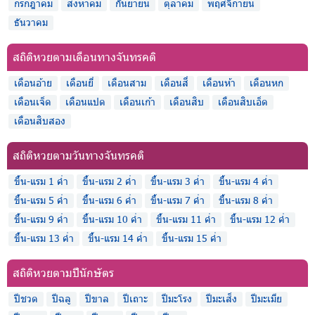
กรกฎาคม
สิงหาคม
กันยายน
ตุลาคม
พฤศจิกายน
ธันวาคม
สถิติหวยตามเดือนทางจันทรคติ
เดือนอ้าย
เดือนยี่
เดือนสาม
เดือนสี่
เดือนห้า
เดือนหก
เดือนเจ็ด
เดือนแปด
เดือนเก้า
เดือนสิบ
เดือนสิบเอ็ด
เดือนสิบสอง
สถิติหวยตามวันทางจันทรคติ
ขึ้น-แรม 1 ค่ำ
ขึ้น-แรม 2 ค่ำ
ขึ้น-แรม 3 ค่ำ
ขึ้น-แรม 4 ค่ำ
ขึ้น-แรม 5 ค่ำ
ขึ้น-แรม 6 ค่ำ
ขึ้น-แรม 7 ค่ำ
ขึ้น-แรม 8 ค่ำ
ขึ้น-แรม 9 ค่ำ
ขึ้น-แรม 10 ค่ำ
ขึ้น-แรม 11 ค่ำ
ขึ้น-แรม 12 ค่ำ
ขึ้น-แรม 13 ค่ำ
ขึ้น-แรม 14 ค่ำ
ขึ้น-แรม 15 ค่ำ
สถิติหวยตามปีนักษัตร
ปีชวด
ปีฉลู
ปีขาล
ปีเถาะ
ปีมะโรง
ปีมะเส็ง
ปีมะเมีย