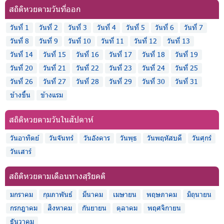
สถิติหวยตามวันที่ออก
วันที่ 1
วันที่ 2
วันที่ 3
วันที่ 4
วันที่ 5
วันที่ 6
วันที่ 7
วันที่ 8
วันที่ 9
วันที่ 10
วันที่ 11
วันที่ 12
วันที่ 13
วันที่ 14
วันที่ 15
วันที่ 16
วันที่ 17
วันที่ 18
วันที่ 19
วันที่ 20
วันที่ 21
วันที่ 22
วันที่ 23
วันที่ 24
วันที่ 25
วันที่ 26
วันที่ 27
วันที่ 28
วันที่ 29
วันที่ 30
วันที่ 31
ข้างขึ้น
ข้างแรม
สถิติหวยตามวันในสัปดาห์
วันอาทิตย์
วันจันทร์
วันอังคาร
วันพุธ
วันพฤหัสบดี
วันศุกร์
วันเสาร์
สถิติหวยตามเดือนทางสุริยคติ
มกราคม
กุมภาพันธ์
มีนาคม
เมษายน
พฤษภาคม
มิถุนายน
กรกฎาคม
สิงหาคม
กันยายน
ตุลาคม
พฤศจิกายน
ธันวาคม