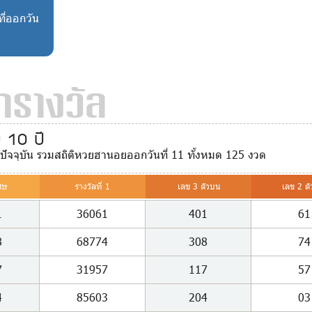
ี่ออกวัน
รางวัล
ง 10 ปี
วดปัจจุบัน รวมสถิติหวยฮานอยออกวันที่ 11 ทั้งหมด 125 งวด
ศษ
รางวัลที่ 1
เลข 3 ตัวบน
เลข 2 ตั
1
36061
401
61
8
68774
308
74
7
31957
117
57
4
85603
204
03