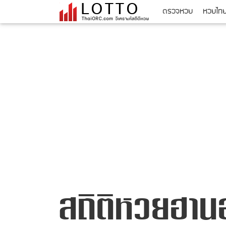
ตรวจหวย
หวยไท
สถิติหวยฮานอ