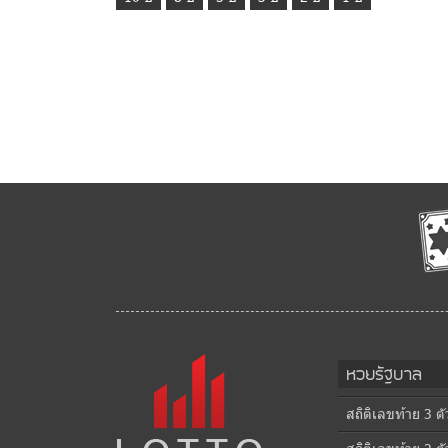
หวยรัฐบาล
สถิติเลขท้าย 3 ต