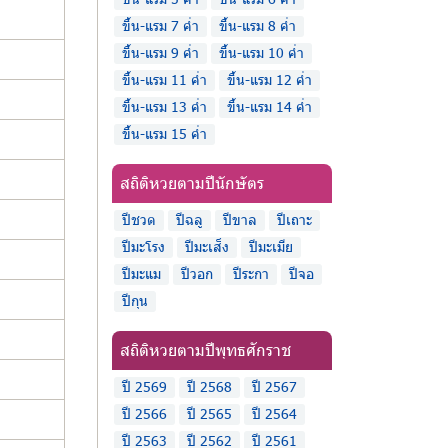
ขึ้น-แรม 7 ค่ำ
ขึ้น-แรม 8 ค่ำ
ขึ้น-แรม 9 ค่ำ
ขึ้น-แรม 10 ค่ำ
ขึ้น-แรม 11 ค่ำ
ขึ้น-แรม 12 ค่ำ
ขึ้น-แรม 13 ค่ำ
ขึ้น-แรม 14 ค่ำ
ขึ้น-แรม 15 ค่ำ
สถิติหวยตามปีนักษัตร
ปีชวด
ปีฉลู
ปีขาล
ปีเถาะ
ปีมะโรง
ปีมะเส็ง
ปีมะเมีย
ปีมะแม
ปีวอก
ปีระกา
ปีจอ
ปีกุน
สถิติหวยตามปีพุทธศักราช
ปี 2569
ปี 2568
ปี 2567
ปี 2566
ปี 2565
ปี 2564
ปี 2563
ปี 2562
ปี 2561