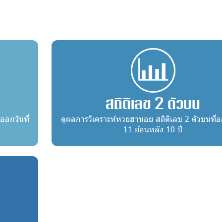
สถิติเลข 2 ตัวบน
ออกวันที่
ดูผลการวิเคราะห์หวยฮานอย สถิติเลข 2 ตัวบนที่ออ
11 ย้อนหลัง 10 ปี