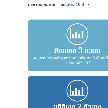
ผลการออกสลาก
สถิติเลข 3 ตัวบน
ดูผลการวิเคราะห์หวยฮานอย สถิติเลข 3 ตัวบนที่
11 ย้อนหลัง 10 ปี
สถิติเลข 2 ตัวล่าง