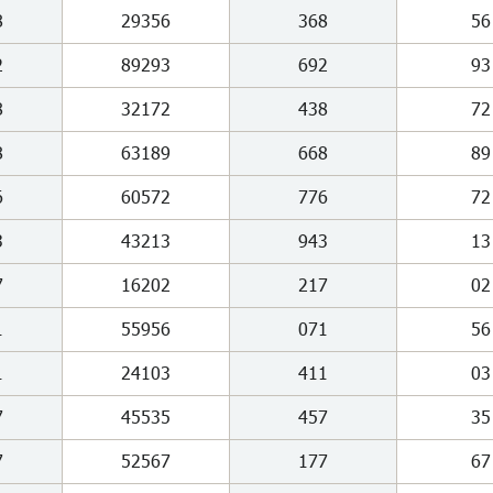
8
29356
368
56
2
89293
692
93
8
32172
438
72
8
63189
668
89
6
60572
776
72
3
43213
943
13
7
16202
217
02
1
55956
071
56
1
24103
411
03
7
45535
457
35
7
52567
177
67