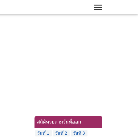
สถิติหวยตามวันที่ออก
วันที่ 1
วันที่ 2
วันที่ 3