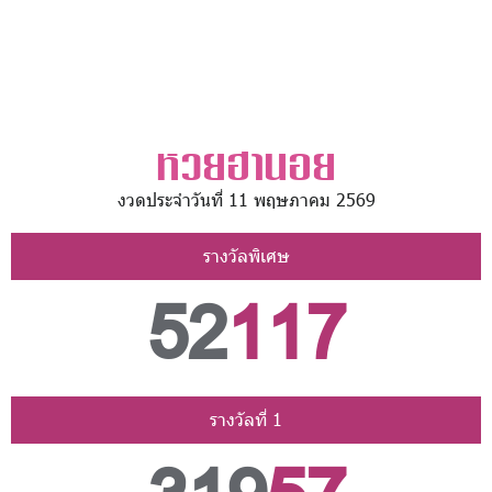
หวยฮานอย
งวดประจำวันที่ 11 พฤษภาคม 2569
รางวัลพิเศษ
52
117
รางวัลที่ 1