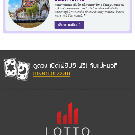
พระอารามหลวงชั้นโท ชนิดวรมหาวิหาร ตั้งอยู่บนถนนอรุณ
อมรินทร์ กรุงเทพมหานคร ในวัดมีพระประธานยิ้มรับฟ้า
พระพุทธรูปเนื้อทองสำริด ปางสมาธิ และรูปหล่อสมเด็จพระ
พุฒาจารย์ (โต พรหมรังสี)
เสี่ยงทายเซียมซี
ดูดวง เปิดไพ่ยิปซี ฟรี! กับแม่หมอที่
maemor.com