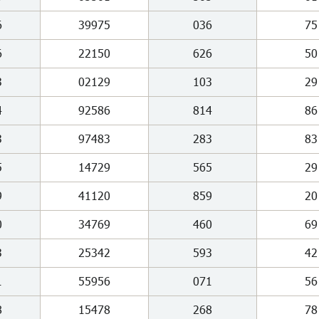
6
39975
036
75
6
22150
626
50
3
02129
103
29
4
92586
814
86
3
97483
283
83
5
14729
565
29
9
41120
859
20
0
34769
460
69
3
25342
593
42
1
55956
071
56
8
15478
268
78