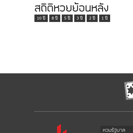
สถิติหวยย้อนหลัง
10 ปี
8 ปี
5 ปี
3 ปี
2 ปี
1 ปี
หวยรัฐบาล