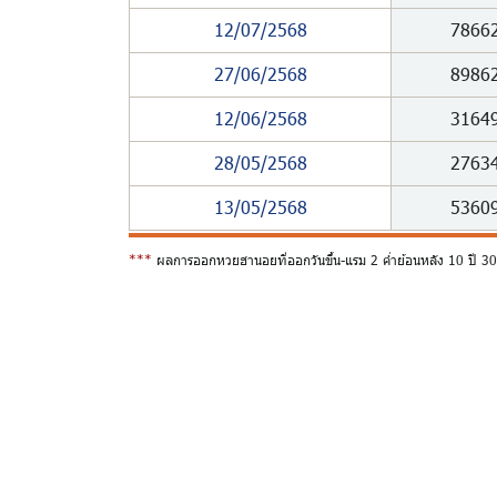
12/07/2568
7866
27/06/2568
8986
12/06/2568
3164
28/05/2568
2763
13/05/2568
5360
***
ผลการออกหวยฮานอยที่ออกวันขึ้น-แรม 2 ค่ำย้อนหลัง 10 ปี 30