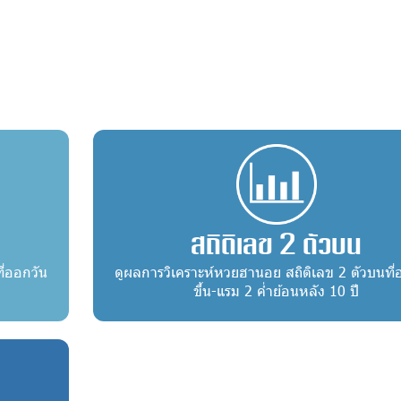
สถิติเลข 2 ตัวบน
ี่ออกวัน
ดูผลการวิเคราะห์หวยฮานอย สถิติเลข 2 ตัวบนที่
ขึ้น-แรม 2 ค่ำย้อนหลัง 10 ปี