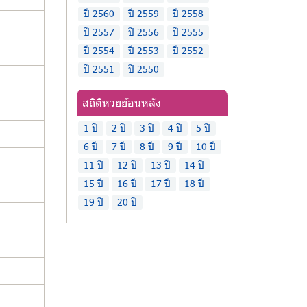
ปี 2560
ปี 2559
ปี 2558
ปี 2557
ปี 2556
ปี 2555
ปี 2554
ปี 2553
ปี 2552
ปี 2551
ปี 2550
สถิติหวยย้อนหลัง
1 ปี
2 ปี
3 ปี
4 ปี
5 ปี
6 ปี
7 ปี
8 ปี
9 ปี
10 ปี
11 ปี
12 ปี
13 ปี
14 ปี
15 ปี
16 ปี
17 ปี
18 ปี
19 ปี
20 ปี