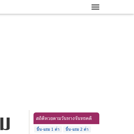
รม
สถิติหวยตามวันทางจันทรคติ
ขึ้น-แรม 1 ค่ำ
ขึ้น-แรม 2 ค่ำ