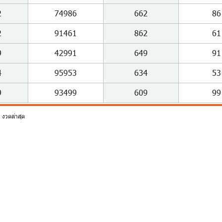
2
74986
662
86
2
91461
862
61
9
42991
649
91
4
95953
634
53
9
93499
609
99
 งวดล่าสุด