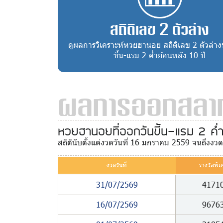
สถิติเลข 2 ตัวล่าง
ดูผลการวิเคราะห์หวยฮานอย สถิติเลข 2 ตัวล่างท
ขึ้น-แรม 2 ค่ำย้อนหลัง 10 ปี
ผลการออกสลาก
หวยฮานอยที่ออกวันขึ้น-แรม 2 ค่ำ
สถิตินับตั้งแต่งวดวันที่ 16 มกราคม 2559 จนถึงง
งวดวันที่
รางวัลพิเ
31/07/2569
4171
16/07/2569
9676