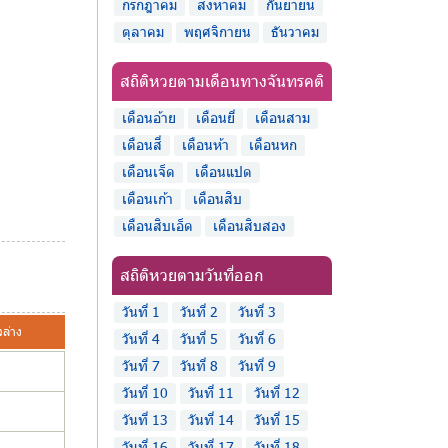
กรกฎาคม
สิงหาคม
กันยายน
ตุลาคม
พฤศจิกายน
ธันวาคม
สถิติหวยตามเดือนทางจันทรคติ
เดือนอ้าย
เดือนยี่
เดือนสาม
เดือนสี่
เดือนห้า
เดือนหก
เดือนเจ็ด
เดือนแปด
เดือนเก้า
เดือนสิบ
เดือนสิบเอ็ด
เดือนสิบสอง
สถิติหวยตามวันที่ออก
วันที่ 1
วันที่ 2
วันที่ 3
วล่าง
วันที่ 4
วันที่ 5
วันที่ 6
วันที่ 7
วันที่ 8
วันที่ 9
วันที่ 10
วันที่ 11
วันที่ 12
วันที่ 13
วันที่ 14
วันที่ 15
วันที่ 16
วันที่ 17
วันที่ 18