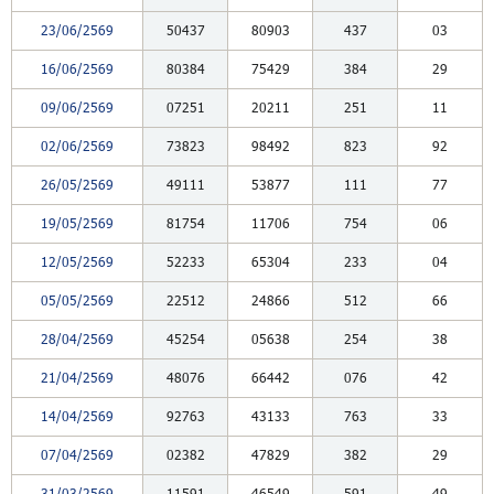
23/06/2569
50437
80903
437
03
16/06/2569
80384
75429
384
29
09/06/2569
07251
20211
251
11
02/06/2569
73823
98492
823
92
26/05/2569
49111
53877
111
77
19/05/2569
81754
11706
754
06
12/05/2569
52233
65304
233
04
05/05/2569
22512
24866
512
66
28/04/2569
45254
05638
254
38
21/04/2569
48076
66442
076
42
14/04/2569
92763
43133
763
33
07/04/2569
02382
47829
382
29
31/03/2569
11591
46549
591
49