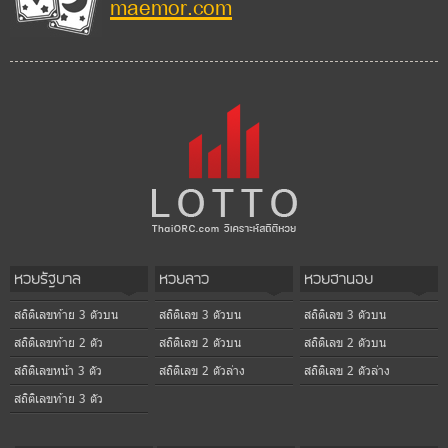
maemor.com
หวยรัฐบาล
หวยลาว
หวยฮานอย
สถิติเลขท้าย 3 ตัวบน
สถิติเลข 3 ตัวบน
สถิติเลข 3 ตัวบน
สถิติเลขท้าย 2 ตัว
สถิติเลข 2 ตัวบน
สถิติเลข 2 ตัวบน
สถิติเลขหน้า 3 ตัว
สถิติเลข 2 ตัวล่าง
สถิติเลข 2 ตัวล่าง
สถิติเลขท้าย 3 ตัว