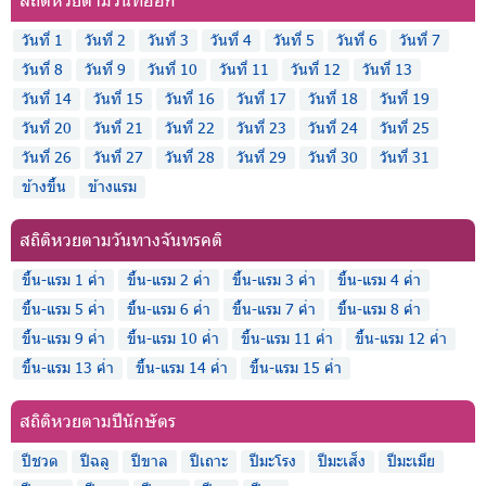
วันที่ 1
วันที่ 2
วันที่ 3
วันที่ 4
วันที่ 5
วันที่ 6
วันที่ 7
วันที่ 8
วันที่ 9
วันที่ 10
วันที่ 11
วันที่ 12
วันที่ 13
วันที่ 14
วันที่ 15
วันที่ 16
วันที่ 17
วันที่ 18
วันที่ 19
วันที่ 20
วันที่ 21
วันที่ 22
วันที่ 23
วันที่ 24
วันที่ 25
วันที่ 26
วันที่ 27
วันที่ 28
วันที่ 29
วันที่ 30
วันที่ 31
ข้างขึ้น
ข้างแรม
สถิติหวยตามวันทางจันทรคติ
ขึ้น-แรม 1 ค่ำ
ขึ้น-แรม 2 ค่ำ
ขึ้น-แรม 3 ค่ำ
ขึ้น-แรม 4 ค่ำ
ขึ้น-แรม 5 ค่ำ
ขึ้น-แรม 6 ค่ำ
ขึ้น-แรม 7 ค่ำ
ขึ้น-แรม 8 ค่ำ
ขึ้น-แรม 9 ค่ำ
ขึ้น-แรม 10 ค่ำ
ขึ้น-แรม 11 ค่ำ
ขึ้น-แรม 12 ค่ำ
ขึ้น-แรม 13 ค่ำ
ขึ้น-แรม 14 ค่ำ
ขึ้น-แรม 15 ค่ำ
สถิติหวยตามปีนักษัตร
ปีชวด
ปีฉลู
ปีขาล
ปีเถาะ
ปีมะโรง
ปีมะเส็ง
ปีมะเมีย