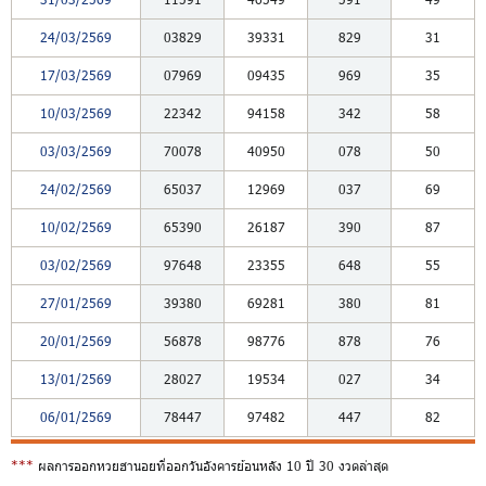
24/03/2569
03829
39331
829
31
17/03/2569
07969
09435
969
35
10/03/2569
22342
94158
342
58
03/03/2569
70078
40950
078
50
24/02/2569
65037
12969
037
69
10/02/2569
65390
26187
390
87
03/02/2569
97648
23355
648
55
27/01/2569
39380
69281
380
81
20/01/2569
56878
98776
878
76
13/01/2569
28027
19534
027
34
06/01/2569
78447
97482
447
82
***
ผลการออกหวยฮานอยที่ออกวันอังคารย้อนหลัง 10 ปี 30 งวดล่าสุด