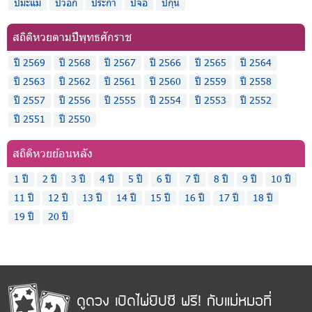
ปีมะแม
ปีวอก
ปีระกา
ปีจอ
ปีกุน
สถิติหวยตามปีพุทธศักราช
ปี 2569
ปี 2568
ปี 2567
ปี 2566
ปี 2565
ปี 2564
ปี 2563
ปี 2562
ปี 2561
ปี 2560
ปี 2559
ปี 2558
ปี 2557
ปี 2556
ปี 2555
ปี 2554
ปี 2553
ปี 2552
ปี 2551
ปี 2550
สถิติหวยย้อนหลัง
1 ปี
2 ปี
3 ปี
4 ปี
5 ปี
6 ปี
7 ปี
8 ปี
9 ปี
10 ปี
11 ปี
12 ปี
13 ปี
14 ปี
15 ปี
16 ปี
17 ปี
18 ปี
19 ปี
20 ปี
ดูดวง เปิดไพ่ยิปซี ฟรี! กับแม่หมอที่