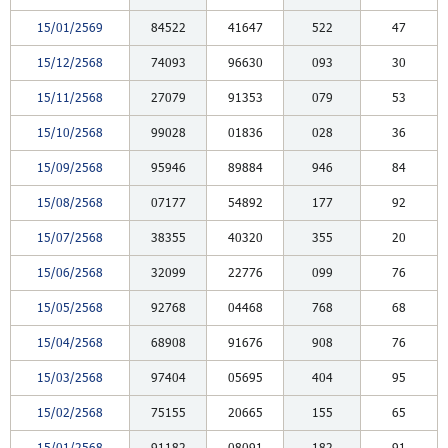
15/01/2569
84522
41647
522
47
15/12/2568
74093
96630
093
30
15/11/2568
27079
91353
079
53
15/10/2568
99028
01836
028
36
15/09/2568
95946
89884
946
84
15/08/2568
07177
54892
177
92
15/07/2568
38355
40320
355
20
15/06/2568
32099
22776
099
76
15/05/2568
92768
04468
768
68
15/04/2568
68908
91676
908
76
15/03/2568
97404
05695
404
95
15/02/2568
75155
20665
155
65
15/01/2568
91182
08091
182
91