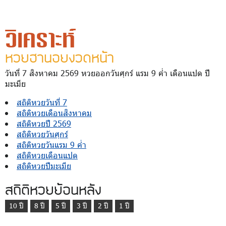
วิเคราะห์
หวยฮานอยงวดหน้า
วันที่ 7 สิงหาคม 2569 หวยออกวันศุกร์ แรม 9 ค่ำ เดือนแปด ปี
มะเมีย
สถิติหวยวันที่ 7
สถิติหวยเดือนสิงหาคม
สถิติหวยปี 2569
สถิติหวยวันศุกร์
สถิติหวยวันแรม 9 ค่ำ
สถิติหวยเดือนแปด
สถิติหวยปีมะเมีย
สถิติหวยย้อนหลัง
10 ปี
8 ปี
5 ปี
3 ปี
2 ปี
1 ปี