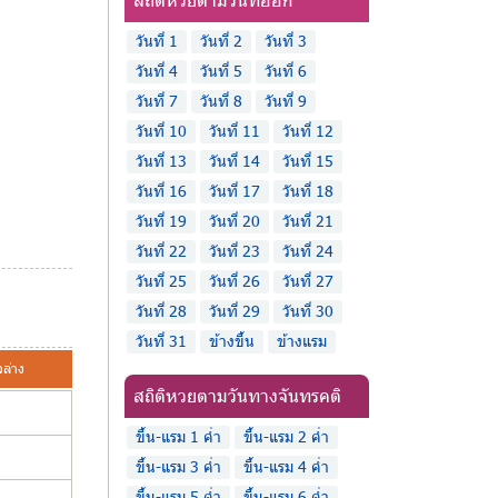
วันที่ 1
วันที่ 2
วันที่ 3
วันที่ 4
วันที่ 5
วันที่ 6
วันที่ 7
วันที่ 8
วันที่ 9
วันที่ 10
วันที่ 11
วันที่ 12
วันที่ 13
วันที่ 14
วันที่ 15
วันที่ 16
วันที่ 17
วันที่ 18
วันที่ 19
วันที่ 20
วันที่ 21
วันที่ 22
วันที่ 23
วันที่ 24
วันที่ 25
วันที่ 26
วันที่ 27
วันที่ 28
วันที่ 29
วันที่ 30
วันที่ 31
ข้างขึ้น
ข้างแรม
วล่าง
สถิติหวยตามวันทางจันทรคติ
ขึ้น-แรม 1 ค่ำ
ขึ้น-แรม 2 ค่ำ
ขึ้น-แรม 3 ค่ำ
ขึ้น-แรม 4 ค่ำ
ขึ้น-แรม 5 ค่ำ
ขึ้น-แรม 6 ค่ำ