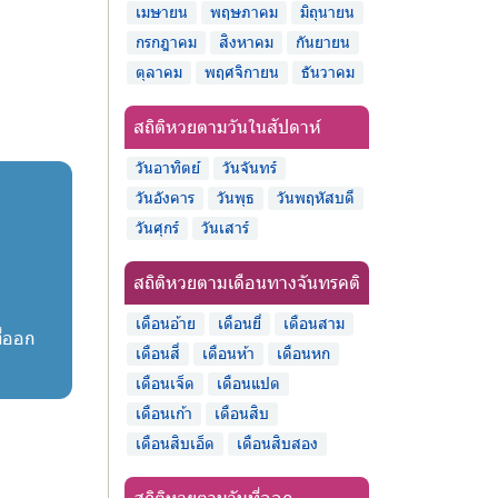
เมษายน
พฤษภาคม
มิถุนายน
กรกฎาคม
สิงหาคม
กันยายน
ตุลาคม
พฤศจิกายน
ธันวาคม
สถิติหวยตามวันในสัปดาห์
วันอาทิตย์
วันจันทร์
วันอังคาร
วันพุธ
วันพฤหัสบดี
วันศุกร์
วันเสาร์
สถิติหวยตามเดือนทางจันทรคติ
เดือนอ้าย
เดือนยี่
เดือนสาม
ี่ออก
เดือนสี่
เดือนห้า
เดือนหก
เดือนเจ็ด
เดือนแปด
เดือนเก้า
เดือนสิบ
เดือนสิบเอ็ด
เดือนสิบสอง
สถิติหวยตามวันที่ออก