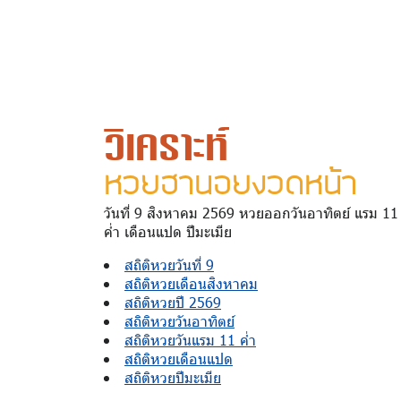
วิเคราะห์
หวยฮานอยงวดหน้า
วันที่ 9 สิงหาคม 2569 หวยออกวันอาทิตย์ แรม 11
ค่ำ เดือนแปด ปีมะเมีย
สถิติหวยวันที่ 9
สถิติหวยเดือนสิงหาคม
สถิติหวยปี 2569
สถิติหวยวันอาทิตย์
สถิติหวยวันแรม 11 ค่ำ
สถิติหวยเดือนแปด
สถิติหวยปีมะเมีย