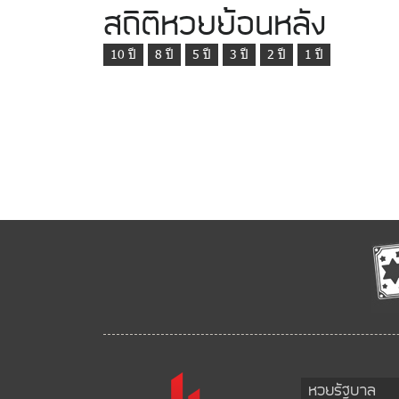
สถิติหวยย้อนหลัง
10 ปี
8 ปี
5 ปี
3 ปี
2 ปี
1 ปี
หวยรัฐบาล