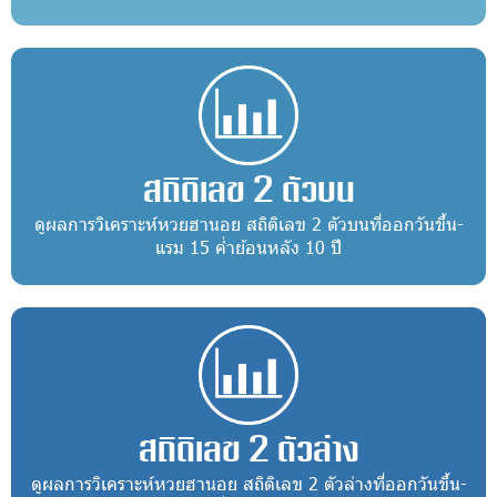
สถิติเลข 2 ตัวบน
ดูผลการวิเคราะห์หวยฮานอย สถิติเลข 2 ตัวบนที่ออกวันขึ้น-
แรม 15 ค่ำย้อนหลัง 10 ปี
สถิติเลข 2 ตัวล่าง
ดูผลการวิเคราะห์หวยฮานอย สถิติเลข 2 ตัวล่างที่ออกวันขึ้น-