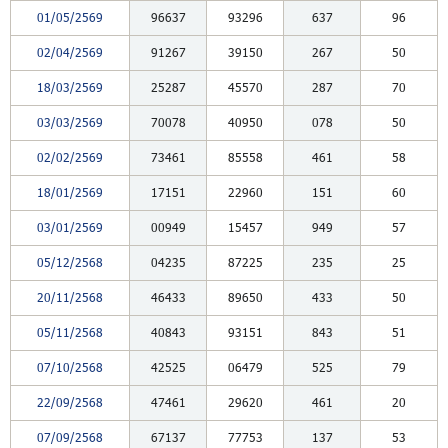
01/05/2569
96637
93296
637
96
02/04/2569
91267
39150
267
50
18/03/2569
25287
45570
287
70
03/03/2569
70078
40950
078
50
02/02/2569
73461
85558
461
58
18/01/2569
17151
22960
151
60
03/01/2569
00949
15457
949
57
05/12/2568
04235
87225
235
25
20/11/2568
46433
89650
433
50
05/11/2568
40843
93151
843
51
07/10/2568
42525
06479
525
79
22/09/2568
47461
29620
461
20
07/09/2568
67137
77753
137
53