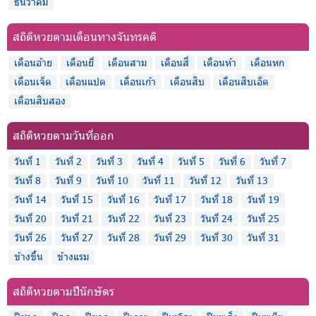
ธันวาคม
สถิติหวยตามเดือนทางจันทรคติ
เดือนอ้าย
เดือนยี่
เดือนสาม
เดือนสี่
เดือนห้า
เดือนหก
เดือนเจ็ด
เดือนแปด
เดือนเก้า
เดือนสิบ
เดือนสิบเอ็ด
เดือนสิบสอง
สถิติหวยตามวันที่ออก
วันที่ 1
วันที่ 2
วันที่ 3
วันที่ 4
วันที่ 5
วันที่ 6
วันที่ 7
วันที่ 8
วันที่ 9
วันที่ 10
วันที่ 11
วันที่ 12
วันที่ 13
วันที่ 14
วันที่ 15
วันที่ 16
วันที่ 17
วันที่ 18
วันที่ 19
วันที่ 20
วันที่ 21
วันที่ 22
วันที่ 23
วันที่ 24
วันที่ 25
วันที่ 26
วันที่ 27
วันที่ 28
วันที่ 29
วันที่ 30
วันที่ 31
ข้างขึ้น
ข้างแรม
สถิติหวยตามปีนักษัตร