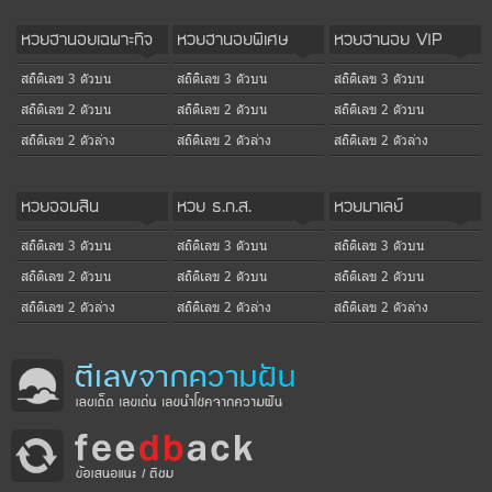
หวยฮานอยเฉพาะกิจ
หวยฮานอยพิเศษ
หวยฮานอย VIP
สถิติเลข 3 ตัวบน
สถิติเลข 3 ตัวบน
สถิติเลข 3 ตัวบน
สถิติเลข 2 ตัวบน
สถิติเลข 2 ตัวบน
สถิติเลข 2 ตัวบน
สถิติเลข 2 ตัวล่าง
สถิติเลข 2 ตัวล่าง
สถิติเลข 2 ตัวล่าง
หวยออมสิน
หวย ธ.ก.ส.
หวยมาเลย์
สถิติเลข 3 ตัวบน
สถิติเลข 3 ตัวบน
สถิติเลข 3 ตัวบน
สถิติเลข 2 ตัวบน
สถิติเลข 2 ตัวบน
สถิติเลข 2 ตัวบน
สถิติเลข 2 ตัวล่าง
สถิติเลข 2 ตัวล่าง
สถิติเลข 2 ตัวล่าง