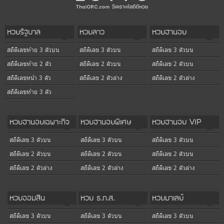
หวยรัฐบาล
หวยลาว
หวยฮานอย
สถิติเลขท้าย 3 ตัวบน
สถิติเลข 3 ตัวบน
สถิติเลข 3 ตัวบน
สถิติเลขท้าย 2 ตัว
สถิติเลข 2 ตัวบน
สถิติเลข 2 ตัวบน
สถิติเลขหน้า 3 ตัว
สถิติเลข 2 ตัวล่าง
สถิติเลข 2 ตัวล่าง
สถิติเลขท้าย 3 ตัว
หวยฮานอยเฉพาะกิจ
หวยฮานอยพิเศษ
หวยฮานอย VIP
สถิติเลข 3 ตัวบน
สถิติเลข 3 ตัวบน
สถิติเลข 3 ตัวบน
สถิติเลข 2 ตัวบน
สถิติเลข 2 ตัวบน
สถิติเลข 2 ตัวบน
สถิติเลข 2 ตัวล่าง
สถิติเลข 2 ตัวล่าง
สถิติเลข 2 ตัวล่าง
หวยออมสิน
หวย ธ.ก.ส.
หวยมาเลย์
สถิติเลข 3 ตัวบน
สถิติเลข 3 ตัวบน
สถิติเลข 3 ตัวบน