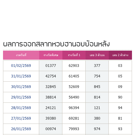
ผลการออกสลากหวยฮานอยย้อนหลัง
งวดวันที่
รางวัลพิเศษ
รางวัลที่ 1
เลข 3 ตัวบน
เลข 2 ตัวล่าง
01/02/2569
01377
62903
377
03
31/01/2569
42754
61405
754
05
30/01/2569
32845
52609
845
09
29/01/2569
38814
56490
814
90
28/01/2569
24121
96394
121
94
27/01/2569
39380
69281
380
81
26/01/2569
00974
79993
974
93