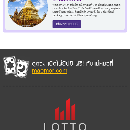
พระอารามหลวงชั้นโท ชนิดราชวรวิหาร ตั้งอยู่บนยอดดอยสุ
เทพ จังหวัดเชียงใหม่ ในวัดมีเจดีย์ทรงเชียงแสน ฐานสูงย่อ
มุมระฆังทรงแปดเหลี่ยมปิดด้วยทองจังโก 2 ชั้น เป็นที่
ประดิษฐานพระบรมสารีริกธาตุองค์ใหญ่
เสี่ยงทายเซียมซี
ดูดวง เปิดไพ่ยิปซี ฟรี! กับแม่หมอที่
maemor.com