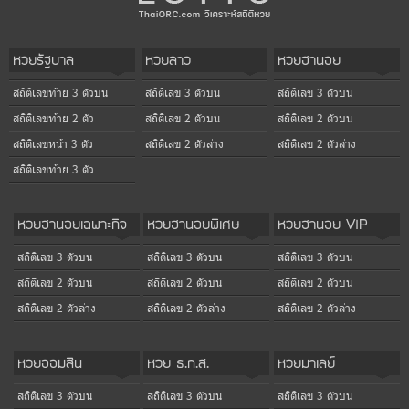
หวยรัฐบาล
หวยลาว
หวยฮานอย
สถิติเลขท้าย 3 ตัวบน
สถิติเลข 3 ตัวบน
สถิติเลข 3 ตัวบน
สถิติเลขท้าย 2 ตัว
สถิติเลข 2 ตัวบน
สถิติเลข 2 ตัวบน
สถิติเลขหน้า 3 ตัว
สถิติเลข 2 ตัวล่าง
สถิติเลข 2 ตัวล่าง
สถิติเลขท้าย 3 ตัว
หวยฮานอยเฉพาะกิจ
หวยฮานอยพิเศษ
หวยฮานอย VIP
สถิติเลข 3 ตัวบน
สถิติเลข 3 ตัวบน
สถิติเลข 3 ตัวบน
สถิติเลข 2 ตัวบน
สถิติเลข 2 ตัวบน
สถิติเลข 2 ตัวบน
สถิติเลข 2 ตัวล่าง
สถิติเลข 2 ตัวล่าง
สถิติเลข 2 ตัวล่าง
หวยออมสิน
หวย ธ.ก.ส.
หวยมาเลย์
สถิติเลข 3 ตัวบน
สถิติเลข 3 ตัวบน
สถิติเลข 3 ตัวบน