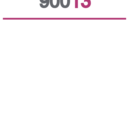
900
13