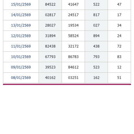
15/01/2569
84522
41647
522
47
14/01/2569
02817
24517
817
17
13/01/2569
28027
19534
027
34
12/01/2569
31894
58524
894
24
11/01/2569
82438
32172
438
72
10/01/2569
67793
86783
793
83
09/01/2569
39523
84612
523
12
08/01/2569
40162
03251
162
51