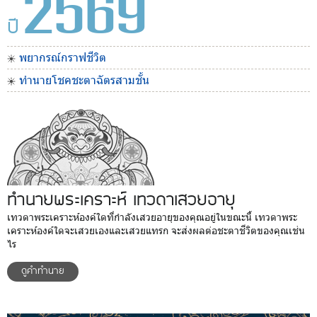
2569
ปี
พยากรณ์กราฟชีวิต
ทำนายโชคชะตาฉัตรสามชั้น
ทำนายพระเคราะห์ เทวดาเสวยอายุ
เทวดาพระเคราะห์องค์ใดที่กำลังเสวยอายุของคุณอยู่ในขณะนี้ เทวดาพระ
เคราะห์องค์ใดจะเสวยเองและเสวยแทรก จะส่งผลต่อชะตาชีวิตของคุณเช่น
ไร
ดูคำทำนาย