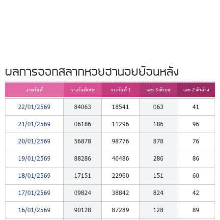
ผลการออกสลากหวยฮานอยย้อนหลัง
งวดวันที่
รางวัลพิเศษ
รางวัลที่ 1
เลข 3 ตัวบน
เลข 2 ตัวล่าง
22/01/2569
84063
18541
063
41
21/01/2569
06186
11296
186
96
20/01/2569
56878
98776
878
76
19/01/2569
88286
46486
286
86
18/01/2569
17151
22960
151
60
17/01/2569
09824
38842
824
42
16/01/2569
90128
87289
128
89