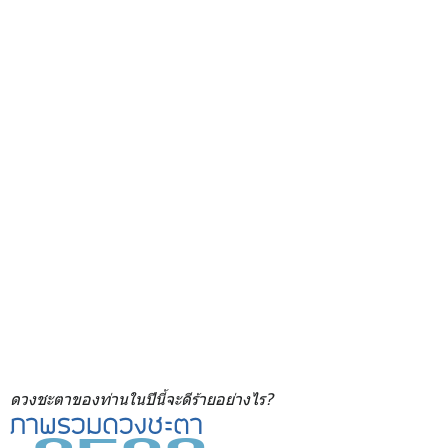
ดวงชะตาของท่านในปีนี้จะดีร้ายอย่างไร?
ภาพรวมดวงชะตา