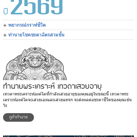
2569
ปี
พยากรณ์กราฟชีวิต
ทำนายโชคชะตาฉัตรสามชั้น
ทำนายพระเคราะห์ เทวดาเสวยอายุ
เทวดาพระเคราะห์องค์ใดที่กำลังเสวยอายุของคุณอยู่ในขณะนี้ เทวดาพระ
เคราะห์องค์ใดจะเสวยเองและเสวยแทรก จะส่งผลต่อชะตาชีวิตของคุณเช่น
ไร
ดูคำทำนาย