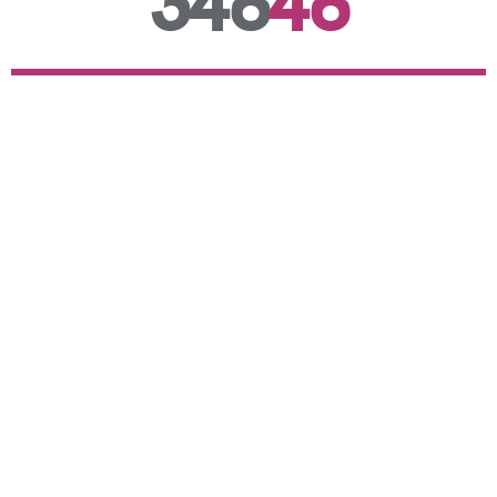
348
48