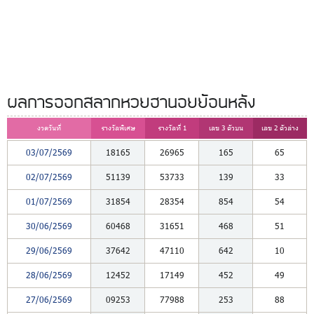
ผลการออกสลากหวยฮานอยย้อนหลัง
งวดวันที่
รางวัลพิเศษ
รางวัลที่ 1
เลข 3 ตัวบน
เลข 2 ตัวล่าง
03/07/2569
18165
26965
165
65
02/07/2569
51139
53733
139
33
01/07/2569
31854
28354
854
54
30/06/2569
60468
31651
468
51
29/06/2569
37642
47110
642
10
28/06/2569
12452
17149
452
49
27/06/2569
09253
77988
253
88