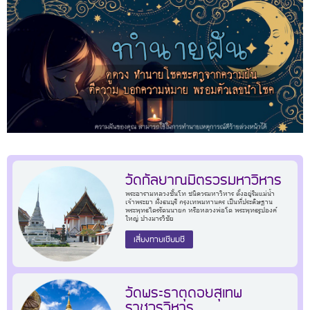
วัดกัลยาณมิตรวรมหาวิหาร
พระอารามหลวงชั้นโท ชนิดวรมหาวิหาร ตั้งอยู่ริมแม่น้ำ
เจ้าพระยา ฝั่งธนบุรี กรุงเทพมหานคร เป็นที่ประดิษฐาน
พระพุทธไตรรัตนนายก หรือหลวงพ่อโต พระพุทธรูปองค์
ใหญ่ ปางมารวิชัย
เสี่ยงทายเซียมซี
วัดพระธาตุดอยสุเทพ
ราชวรวิหาร