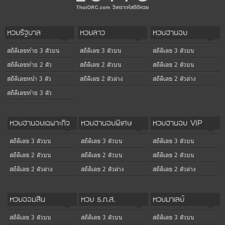
หวยรัฐบาล
หวยลาว
หวยฮานอย
สถิติเลขท้าย 3 ตัวบน
สถิติเลข 3 ตัวบน
สถิติเลข 3 ตัวบน
สถิติเลขท้าย 2 ตัว
สถิติเลข 2 ตัวบน
สถิติเลข 2 ตัวบน
สถิติเลขหน้า 3 ตัว
สถิติเลข 2 ตัวล่าง
สถิติเลข 2 ตัวล่าง
สถิติเลขท้าย 3 ตัว
หวยฮานอยเฉพาะกิจ
หวยฮานอยพิเศษ
หวยฮานอย VIP
สถิติเลข 3 ตัวบน
สถิติเลข 3 ตัวบน
สถิติเลข 3 ตัวบน
สถิติเลข 2 ตัวบน
สถิติเลข 2 ตัวบน
สถิติเลข 2 ตัวบน
สถิติเลข 2 ตัวล่าง
สถิติเลข 2 ตัวล่าง
สถิติเลข 2 ตัวล่าง
หวยออมสิน
หวย ธ.ก.ส.
หวยมาเลย์
สถิติเลข 3 ตัวบน
สถิติเลข 3 ตัวบน
สถิติเลข 3 ตัวบน