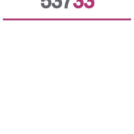
537
33