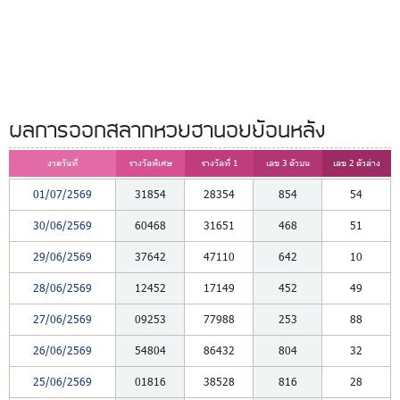
ผลการออกสลากหวยฮานอยย้อนหลัง
งวดวันที่
รางวัลพิเศษ
รางวัลที่ 1
เลข 3 ตัวบน
เลข 2 ตัวล่าง
01/07/2569
31854
28354
854
54
30/06/2569
60468
31651
468
51
29/06/2569
37642
47110
642
10
28/06/2569
12452
17149
452
49
27/06/2569
09253
77988
253
88
26/06/2569
54804
86432
804
32
25/06/2569
01816
38528
816
28