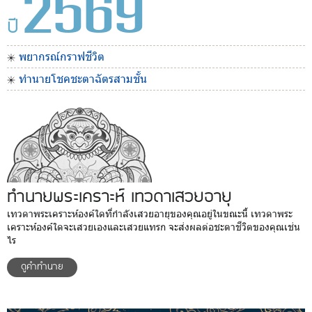
2569
ปี
พยากรณ์กราฟชีวิต
ทำนายโชคชะตาฉัตรสามชั้น
ทำนายพระเคราะห์ เทวดาเสวยอายุ
เทวดาพระเคราะห์องค์ใดที่กำลังเสวยอายุของคุณอยู่ในขณะนี้ เทวดาพระ
เคราะห์องค์ใดจะเสวยเองและเสวยแทรก จะส่งผลต่อชะตาชีวิตของคุณเช่น
ไร
ดูคำทำนาย