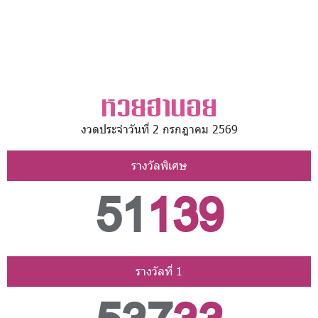
หวยฮานอย
งวดประจำวันที่ 2 กรกฎาคม 2569
รางวัลพิเศษ
51
139
รางวัลที่ 1