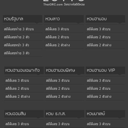
หวยรัฐบาล
หวยลาว
หวยฮานอย
สถิติเลขท้าย 3 ตัวบน
สถิติเลข 3 ตัวบน
สถิติเลข 3 ตัวบน
สถิติเลขท้าย 2 ตัว
สถิติเลข 2 ตัวบน
สถิติเลข 2 ตัวบน
สถิติเลขหน้า 3 ตัว
สถิติเลข 2 ตัวล่าง
สถิติเลข 2 ตัวล่าง
สถิติเลขท้าย 3 ตัว
หวยฮานอยเฉพาะกิจ
หวยฮานอยพิเศษ
หวยฮานอย VIP
สถิติเลข 3 ตัวบน
สถิติเลข 3 ตัวบน
สถิติเลข 3 ตัวบน
สถิติเลข 2 ตัวบน
สถิติเลข 2 ตัวบน
สถิติเลข 2 ตัวบน
สถิติเลข 2 ตัวล่าง
สถิติเลข 2 ตัวล่าง
สถิติเลข 2 ตัวล่าง
หวยออมสิน
หวย ธ.ก.ส.
หวยมาเลย์
สถิติเลข 3 ตัวบน
สถิติเลข 3 ตัวบน
สถิติเลข 3 ตัวบน