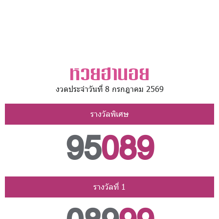
หวยฮานอย
งวดประจำวันที่ 8 กรกฎาคม 2569
รางวัลพิเศษ
95
089
รางวัลที่ 1