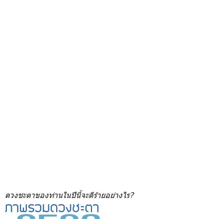
ดวงชะตาของท่านในปีนี้จะดีร้ายอย่างไร?
ภาพรวมดวงชะตา