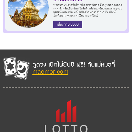
พระอารามหลวงชั้นโท ชนิดราชวรวิหาร ตั้งอยู่บนยอดดอยสุ
เทพ จังหวัดเชียงใหม่ ในวัดมีเจดีย์ทรงเชียงแสน ฐานสูงย่อ
มุมระฆังทรงแปดเหลี่ยมปิดด้วยทองจังโก 2 ชั้น เป็นที่
ประดิษฐานพระบรมสารีริกธาตุองค์ใหญ่
เสี่ยงทายเซียมซี
ดูดวง เปิดไพ่ยิปซี ฟรี! กับแม่หมอที่
maemor.com