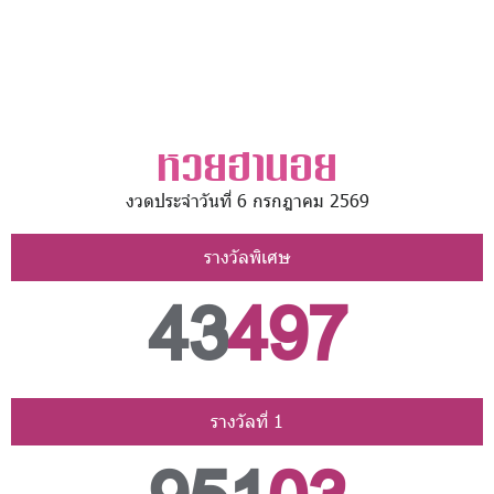
หวยฮานอย
งวดประจำวันที่ 6 กรกฎาคม 2569
รางวัลพิเศษ
43
497
รางวัลที่ 1