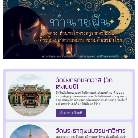
วัดมังกรกมลาวาส (วัด
เล่งเน่ยยี่)
วัดจีนสังกัดคณะสงฆ์จีนนิกายแห่งประเทศไทย ตั้งอยู่บน
ถนนเจริญกรุง กรุงเทพมหานคร ในวัดมีเทพเจ้าต่างๆ หลาย
องค์ ที่นิยมไหว้ขอพรมากคือเทพเจ้าแห่งโชคลาภ ไฉ่ซิ้งเอี๊
ยะ) เทพเจ้าเฮ่งเจีย (ไต่เสี่ยหุกโจ้ว)
เสี่ยงทายเซียมซี
วัดพระธาตุพนมวรมหาวิหาร
พระอารามหลวงชั้นเอก ชนิดวรมหาวิหาร ตั้งอยู่ริมฝั่งแม่น้ำ