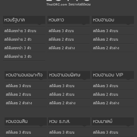
หวยรัฐบาล
หวยลาว
หวยฮานอย
สถิติเลขท้าย 3 ตัวบน
สถิติเลข 3 ตัวบน
สถิติเลข 3 ตัวบน
สถิติเลขท้าย 2 ตัว
สถิติเลข 2 ตัวบน
สถิติเลข 2 ตัวบน
สถิติเลขหน้า 3 ตัว
สถิติเลข 2 ตัวล่าง
สถิติเลข 2 ตัวล่าง
สถิติเลขท้าย 3 ตัว
หวยฮานอยเฉพาะกิจ
หวยฮานอยพิเศษ
หวยฮานอย VIP
สถิติเลข 3 ตัวบน
สถิติเลข 3 ตัวบน
สถิติเลข 3 ตัวบน
สถิติเลข 2 ตัวบน
สถิติเลข 2 ตัวบน
สถิติเลข 2 ตัวบน
สถิติเลข 2 ตัวล่าง
สถิติเลข 2 ตัวล่าง
สถิติเลข 2 ตัวล่าง
หวยออมสิน
หวย ธ.ก.ส.
หวยมาเลย์
สถิติเลข 3 ตัวบน
สถิติเลข 3 ตัวบน
สถิติเลข 3 ตัวบน