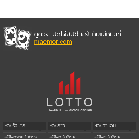
ดูดวง เปิดไพ่ยิปซี ฟรี! กับแม่หมอที่
maemor.com
หวยรัฐบาล
หวยลาว
หวยฮานอย
สถิติเลขท้าย 3 ตัวบน
สถิติเลข 3 ตัวบน
สถิติเลข 3 ตัวบน