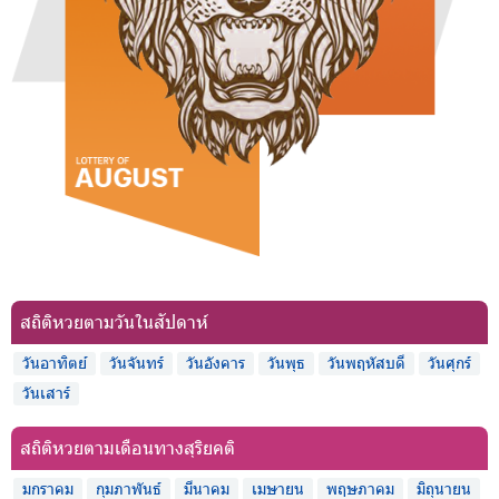
สถิติหวยตามวันในสัปดาห์
วันอาทิตย์
วันจันทร์
วันอังคาร
วันพุธ
วันพฤหัสบดี
วันศุกร์
วันเสาร์
สถิติหวยตามเดือนทางสุริยคติ
มกราคม
กุมภาพันธ์
มีนาคม
เมษายน
พฤษภาคม
มิถุนายน