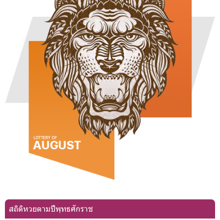
สถิติหวยตามปีพุทธศักราช