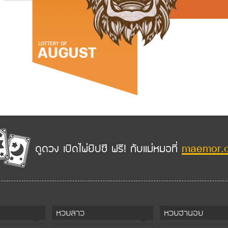
maemor.
ดูดวง เปิดไพ่ยิปซี ฟรี! กับแม่หมอที่
หวยลาว
หวยฮานอย