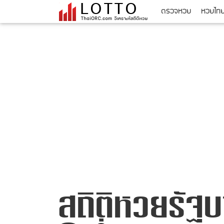
ตรวจหวย
หวยไท
สถิติหวยรัฐบ