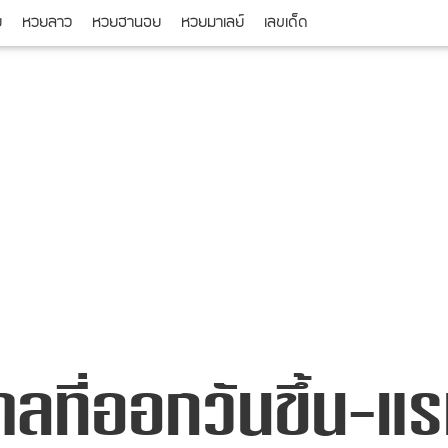
ย
หวยลาว
หวยฮานอย
หวยมาเลย์
เลขเด็ด
าลที่ออกวันขึ้น-แ