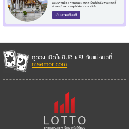
ถนนบำรุงเมือง กรุงเทพมหานคร เป็นที่ประดิษฐานพระศรี
ศากยมุนี พระพุทธรูปสำริด ปางมารวิชัย
เสี่ยงทายเซียมซี
ดูดวง เปิดไพ่ยิปซี ฟรี! กับแม่หมอที่
maemor.com