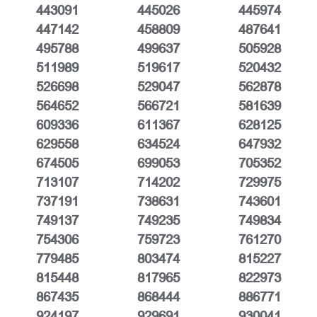
443091
445026
445974
447142
458809
487641
495788
499637
505928
511989
519617
520432
526698
529047
562878
564652
566721
581639
609336
611367
628125
629558
634524
647932
674505
699053
705352
713107
714202
729975
737191
738631
743601
749137
749235
749834
754306
759723
761270
779485
803474
815227
815448
817965
822973
867435
868444
886771
924197
929691
930041