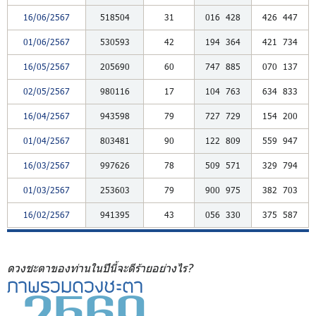
16/06/2567
518504
31
016
428
426
447
01/06/2567
530593
42
194
364
421
734
16/05/2567
205690
60
747
885
070
137
02/05/2567
980116
17
104
763
634
833
16/04/2567
943598
79
727
729
154
200
01/04/2567
803481
90
122
809
559
947
16/03/2567
997626
78
509
571
329
794
01/03/2567
253603
79
900
975
382
703
16/02/2567
941395
43
056
330
375
587
ดวงชะตาของท่านในปีนี้จะดีร้ายอย่างไร?
ภาพรวมดวงชะตา