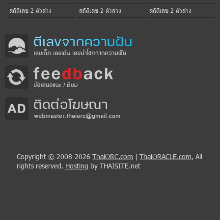
สถิติเลข 2 ตัวล่าง
สถิติเลข 2 ตัวล่าง
สถิติเลข 2 ตัวล่าง
Copyright © 2008-2026
ThaiORC.com
|
ThaiORACLE.com
, All
rights reserved.
Hosting
by THAISITE.net