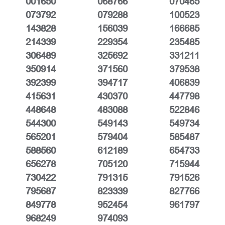
001650
068766
070465
073792
079288
100523
143828
156039
166685
214339
229354
235485
306489
325692
331211
350914
371560
379538
392399
394717
406839
415631
430370
447798
448648
483088
522846
544300
549143
549734
565201
579404
585487
588560
612189
654733
656278
705120
715944
730422
791315
791526
795687
823339
827766
849778
952454
961797
968249
974093