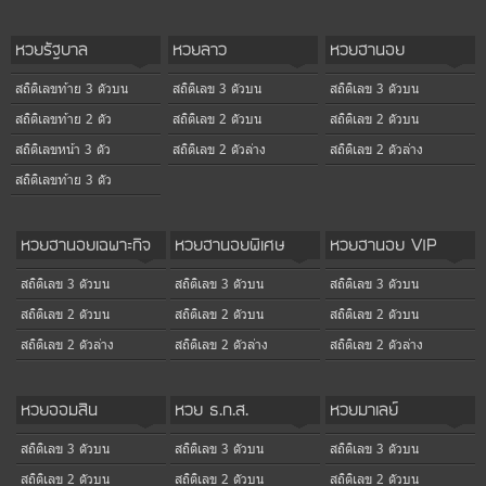
หวยรัฐบาล
หวยลาว
หวยฮานอย
สถิติเลขท้าย 3 ตัวบน
สถิติเลข 3 ตัวบน
สถิติเลข 3 ตัวบน
สถิติเลขท้าย 2 ตัว
สถิติเลข 2 ตัวบน
สถิติเลข 2 ตัวบน
สถิติเลขหน้า 3 ตัว
สถิติเลข 2 ตัวล่าง
สถิติเลข 2 ตัวล่าง
สถิติเลขท้าย 3 ตัว
หวยฮานอยเฉพาะกิจ
หวยฮานอยพิเศษ
หวยฮานอย VIP
สถิติเลข 3 ตัวบน
สถิติเลข 3 ตัวบน
สถิติเลข 3 ตัวบน
สถิติเลข 2 ตัวบน
สถิติเลข 2 ตัวบน
สถิติเลข 2 ตัวบน
สถิติเลข 2 ตัวล่าง
สถิติเลข 2 ตัวล่าง
สถิติเลข 2 ตัวล่าง
หวยออมสิน
หวย ธ.ก.ส.
หวยมาเลย์
สถิติเลข 3 ตัวบน
สถิติเลข 3 ตัวบน
สถิติเลข 3 ตัวบน
สถิติเลข 2 ตัวบน
สถิติเลข 2 ตัวบน
สถิติเลข 2 ตัวบน