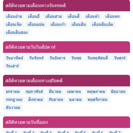
สถิติหวยตามเดือนทางจันทรคติ
เดือนอ้าย
เดือนยี่
เดือนสาม
เดือนสี่
เดือนห้า
เดือนหก
เดือนเจ็ด
เดือนแปด
เดือนเก้า
เดือนสิบ
เดือนสิบเอ็ด
เดือนสิบสอง
สถิติหวยตามวันในสัปดาห์
วันอาทิตย์
วันจันทร์
วันอังคาร
วันพุธ
วันพฤหัสบดี
วันศุกร์
วันเสาร์
สถิติหวยตามเดือนทางสุริยคติ
มกราคม
กุมภาพันธ์
มีนาคม
เมษายน
พฤษภาคม
มิถุนายน
กรกฎาคม
สิงหาคม
กันยายน
ตุลาคม
พฤศจิกายน
ธันวาคม
สถิติหวยตามวันที่ออก
วันที่ 1
วันที่ 2
วันที่ 3
วันที่ 4
วันที่ 5
วันที่ 6
วันที่ 7