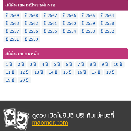
สถิติหวยตามปีพุทธศักราช
ปี 2569
ปี 2568
ปี 2567
ปี 2566
ปี 2565
ปี 2564
ปี 2563
ปี 2562
ปี 2561
ปี 2560
ปี 2559
ปี 2558
ปี 2557
ปี 2556
ปี 2555
ปี 2554
ปี 2553
ปี 2552
ปี 2551
ปี 2550
สถิติหวยย้อนหลัง
1 ปี
2 ปี
3 ปี
4 ปี
5 ปี
6 ปี
7 ปี
8 ปี
9 ปี
10 ปี
11 ปี
12 ปี
13 ปี
14 ปี
15 ปี
16 ปี
17 ปี
18 ปี
19 ปี
20 ปี
ดูดวง เปิดไพ่ยิปซี ฟรี! กับแม่หมอที่
maemor.com