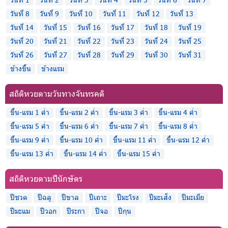
วันที่ 8
วันที่ 9
วันที่ 10
วันที่ 11
วันที่ 12
วันที่ 13
วันที่ 14
วันที่ 15
วันที่ 16
วันที่ 17
วันที่ 18
วันที่ 19
วันที่ 20
วันที่ 21
วันที่ 22
วันที่ 23
วันที่ 24
วันที่ 25
วันที่ 26
วันที่ 27
วันที่ 28
วันที่ 29
วันที่ 30
วันที่ 31
ข้างขึ้น
ข้างแรม
สถิติหวยตามวันทางจันทรคติ
ขึ้น-แรม 1 ค่ำ
ขึ้น-แรม 2 ค่ำ
ขึ้น-แรม 3 ค่ำ
ขึ้น-แรม 4 ค่ำ
ขึ้น-แรม 5 ค่ำ
ขึ้น-แรม 6 ค่ำ
ขึ้น-แรม 7 ค่ำ
ขึ้น-แรม 8 ค่ำ
ขึ้น-แรม 9 ค่ำ
ขึ้น-แรม 10 ค่ำ
ขึ้น-แรม 11 ค่ำ
ขึ้น-แรม 12 ค่ำ
ขึ้น-แรม 13 ค่ำ
ขึ้น-แรม 14 ค่ำ
ขึ้น-แรม 15 ค่ำ
สถิติหวยตามปีนักษัตร
ปีชวด
ปีฉลู
ปีขาล
ปีเถาะ
ปีมะโรง
ปีมะเส็ง
ปีมะเมีย
ปีมะแม
ปีวอก
ปีระกา
ปีจอ
ปีกุน