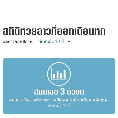
สถิติหวยลาวที่ออกเดือนหก
ผลการออกสลาก
สถิติเลข 3 ตัวบน
ดูผลการวิเคราะห์หวยลาว สถิติเลข 3 ตัวบนที่ออกเดือนหก
ย้อนหลัง 10 ปี