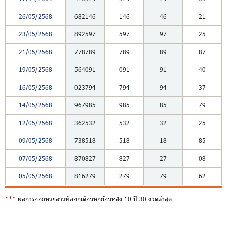
26/05/2568
682146
146
46
21
23/05/2568
892597
597
97
25
21/05/2568
778789
789
89
87
19/05/2568
564091
091
91
40
16/05/2568
023794
794
94
37
14/05/2568
967985
985
85
79
12/05/2568
362532
532
32
25
09/05/2568
738518
518
18
85
07/05/2568
870827
827
27
08
05/05/2568
816279
279
79
62
***
ผลการออกหวยลาวที่ออกเดือนหกย้อนหลัง 10 ปี 30 งวดล่าสุด