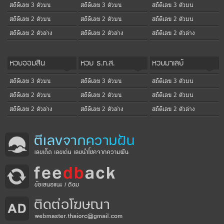
สถิติเลข 3 ตัวบน
สถิติเลข 3 ตัวบน
สถิติเลข 3 ตัวบน
สถิติเลข 2 ตัวบน
สถิติเลข 2 ตัวบน
สถิติเลข 2 ตัวบน
สถิติเลข 2 ตัวล่าง
สถิติเลข 2 ตัวล่าง
สถิติเลข 2 ตัวล่าง
หวยออมสิน
หวย ธ.ก.ส.
หวยมาเลย์
สถิติเลข 3 ตัวบน
สถิติเลข 3 ตัวบน
สถิติเลข 3 ตัวบน
สถิติเลข 2 ตัวบน
สถิติเลข 2 ตัวบน
สถิติเลข 2 ตัวบน
สถิติเลข 2 ตัวล่าง
สถิติเลข 2 ตัวล่าง
สถิติเลข 2 ตัวล่าง