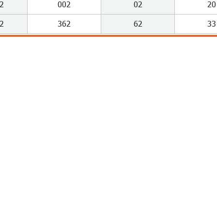
2
002
02
20
2
362
62
33