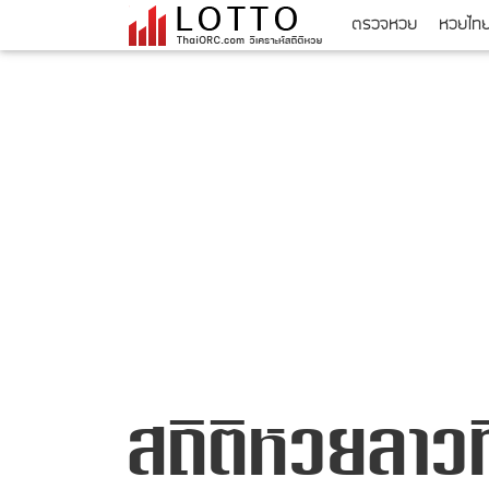
ตรวจหวย
หวยไท
สถิติหวยลาว