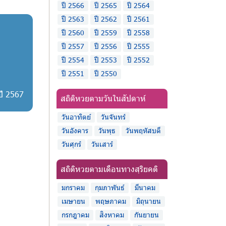
ปี 2566
ปี 2565
ปี 2564
ปี 2563
ปี 2562
ปี 2561
ปี 2560
ปี 2559
ปี 2558
ปี 2557
ปี 2556
ปี 2555
ปี 2554
ปี 2553
ปี 2552
ปี 2551
ปี 2550
ปี 2567
สถิติหวยตามวันในสัปดาห์
วันอาทิตย์
วันจันทร์
วันอังคาร
วันพุธ
วันพฤหัสบดี
วันศุกร์
วันเสาร์
สถิติหวยตามเดือนทางสุริยคติ
มกราคม
กุมภาพันธ์
มีนาคม
เมษายน
พฤษภาคม
มิถุนายน
กรกฎาคม
สิงหาคม
กันยายน