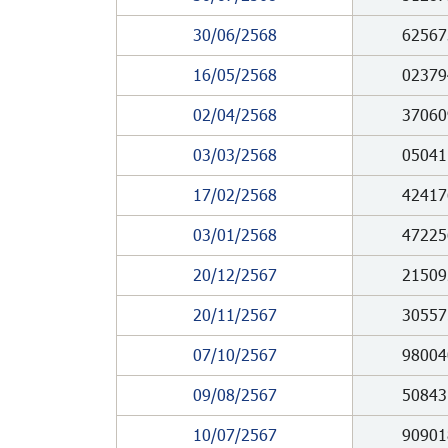
30/06/2568
62567
16/05/2568
02379
02/04/2568
37060
03/03/2568
05041
17/02/2568
42417
03/01/2568
47225
20/12/2567
21509
20/11/2567
30557
07/10/2567
98004
09/08/2567
50843
10/07/2567
90901