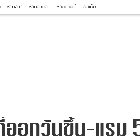
ย
หวยลาว
หวยฮานอย
หวยมาเลย์
เลขเด็ด
ี่ออกวันขึ้น-แรม 