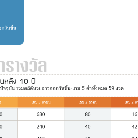
กวันขึ้น-
รางวัล
อนหลัง 10 ปี
ดปัจจุบัน รวมสถิติหวยลาวออกวันขึ้น-แรม 5 ค่ำทั้งหมด 59 งวด
ว
เลข 3 ตัวบน
เลข 2 ตัวบน
เลข 2 ตั
0
680
80
16
0
240
40
42