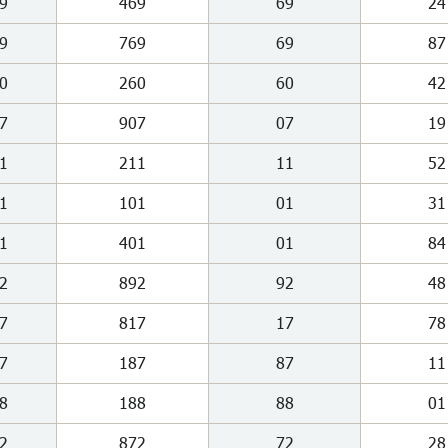
9
469
69
24
9
769
69
87
0
260
60
42
7
907
07
19
1
211
11
52
1
101
01
31
1
401
01
84
2
892
92
48
7
817
17
78
7
187
87
11
8
188
88
01
2
872
72
28