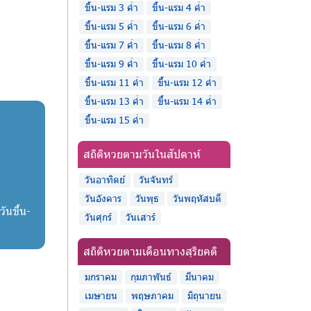
ขึ้น-แรม 3 ค่ำ
ขึ้น-แรม 4 ค่ำ
ขึ้น-แรม 5 ค่ำ
ขึ้น-แรม 6 ค่ำ
ขึ้น-แรม 7 ค่ำ
ขึ้น-แรม 8 ค่ำ
ขึ้น-แรม 9 ค่ำ
ขึ้น-แรม 10 ค่ำ
ขึ้น-แรม 11 ค่ำ
ขึ้น-แรม 12 ค่ำ
ขึ้น-แรม 13 ค่ำ
ขึ้น-แรม 14 ค่ำ
ขึ้น-แรม 15 ค่ำ
สถิติหวยตามวันในสัปดาห์
วันอาทิตย์
วันจันทร์
วันอังคาร
วันพุธ
วันพฤหัสบดี
ันขึ้น-
วันศุกร์
วันเสาร์
สถิติหวยตามเดือนทางสุริยคติ
มกราคม
กุมภาพันธ์
มีนาคม
เมษายน
พฤษภาคม
มิถุนายน