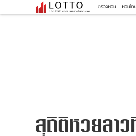
ตรวจหวย
หวยไท
สถิติหวยลาวท