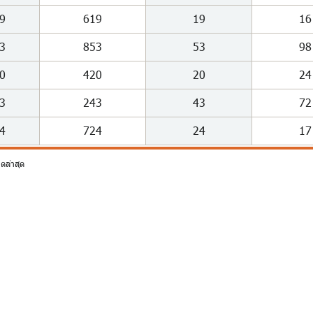
9
619
19
16
3
853
53
98
0
420
20
24
3
243
43
72
4
724
24
17
ดล่าสุด