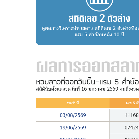
สถิติเลข 2 ตัวล่าง
ดูผลการวิเคราะห์หวยลาว สถิติเลข 2 ตัวล่างที่ออ
แรม 5 ค่ำย้อนหลัง 10 ปี
ผลการออกสลาก
หวยลาวที่ออกวันขึ้น-แรม 5 ค่ำย้
สถิตินับตั้งแต่งวดวันที่ 16 มกราคม 2559 จนถึงงว
งวดวันที่
เลข 6 ตั
03/08/2569
11168
19/06/2569
07424