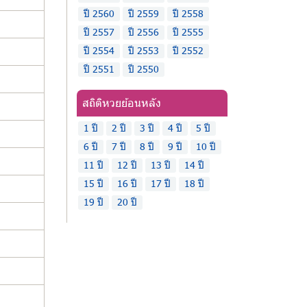
ปี 2560
ปี 2559
ปี 2558
ปี 2557
ปี 2556
ปี 2555
ปี 2554
ปี 2553
ปี 2552
ปี 2551
ปี 2550
สถิติหวยย้อนหลัง
1 ปี
2 ปี
3 ปี
4 ปี
5 ปี
6 ปี
7 ปี
8 ปี
9 ปี
10 ปี
11 ปี
12 ปี
13 ปี
14 ปี
15 ปี
16 ปี
17 ปี
18 ปี
19 ปี
20 ปี