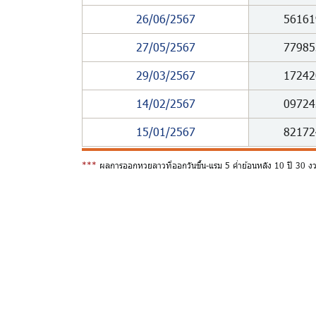
26/06/2567
56161
27/05/2567
77985
29/03/2567
17242
14/02/2567
09724
15/01/2567
82172
***
ผลการออกหวยลาวที่ออกวันขึ้น-แรม 5 ค่ำย้อนหลัง 10 ปี 30 งว