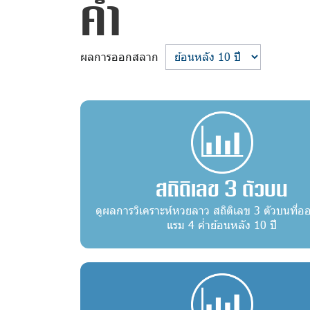
ค่ำ
ผลการออกสลาก
สถิติเลข 3 ตัวบน
ดูผลการวิเคราะห์หวยลาว สถิติเลข 3 ตัวบนที่ออ
แรม 4 ค่ำย้อนหลัง 10 ปี