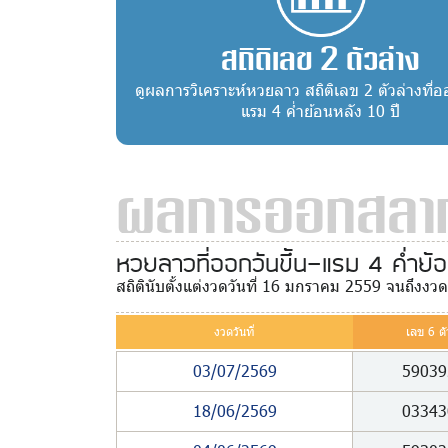
สถิติเลข 2 ตัวล่าง
ดูผลการวิเคราะห์หวยลาว สถิติเลข 2 ตัวล่างที่ออ
แรม 4 ค่ำย้อนหลัง 10 ปี
ผลการออกสลาก
หวยลาวที่ออกวันขึ้น-แรม 4 ค่ำย้
สถิตินับตั้งแต่งวดวันที่ 16 มกราคม 2559 จนถึงงว
งวดวันที่
เลข 6 ตั
03/07/2569
59039
18/06/2569
03343