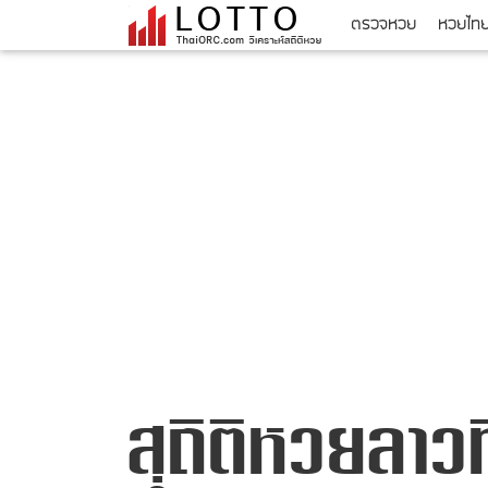
ตรวจหวย
หวยไท
สถิติหวยลาวท