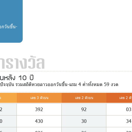
กวันขึ้น-
รางวัล
อนหลัง 10 ปี
ดปัจจุบัน รวมสถิติหวยลาวออกวันขึ้น-แรม 4 ค่ำทั้งหมด 59 งวด
ว
เลข 3 ตัวบน
เลข 2 ตัวบน
เลข 2 ตั
2
392
92
03
0
430
30
34