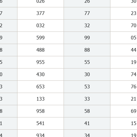
6
026
26
30
7
377
77
23
2
032
32
70
9
599
99
05
8
488
88
44
5
955
55
19
0
430
30
74
3
653
53
76
3
133
33
21
8
958
58
69
1
541
41
15
4
934
34
19