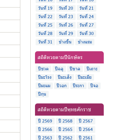
วันที่ 19
วันที่ 20
วันที่ 21
วันที่ 22
วันที่ 23
วันที่ 24
วันที่ 25
วันที่ 26
วันที่ 27
วันที่ 28
วันที่ 29
วันที่ 30
วันที่ 31
ข้างขึ้น
ข้างแรม
สถิติหวยตามปีนักษัตร
ปีชวด
ปีฉลู
ปีขาล
ปีเถาะ
ปีมะโรง
ปีมะเส็ง
ปีมะเมีย
ปีมะแม
ปีวอก
ปีระกา
ปีจอ
ปีกุน
สถิติหวยตามปีพุทธศักราช
ปี 2569
ปี 2568
ปี 2567
ปี 2566
ปี 2565
ปี 2564
ปี 2563
ปี 2562
ปี 2561