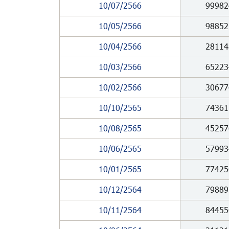
10/07/2566
99982
10/05/2566
98852
10/04/2566
28114
10/03/2566
65223
10/02/2566
30677
10/10/2565
74361
10/08/2565
45257
10/06/2565
57993
10/01/2565
77425
10/12/2564
79889
10/11/2564
84455