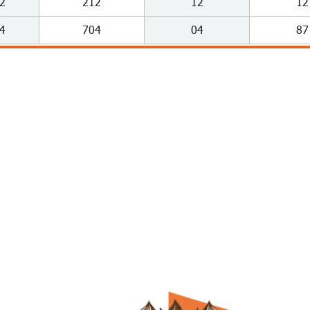
2
212
12
12
4
704
04
87