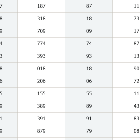
7
187
87
11
8
318
18
73
9
709
09
17
4
774
74
87
3
393
93
13
8
018
18
90
6
206
06
72
5
155
55
11
9
389
89
43
1
391
91
83
9
879
79
08