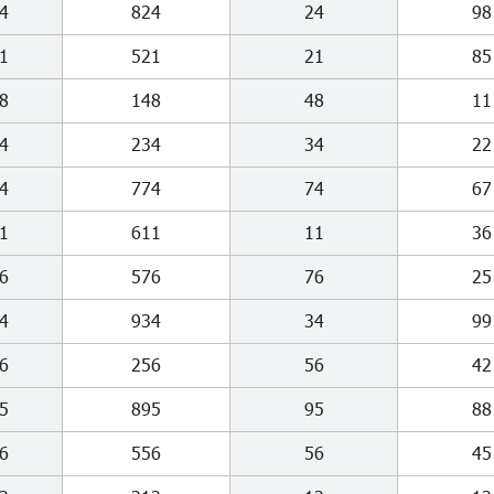
4
824
24
98
1
521
21
85
8
148
48
11
4
234
34
22
4
774
74
67
1
611
11
36
6
576
76
25
4
934
34
99
6
256
56
42
5
895
95
88
6
556
56
45