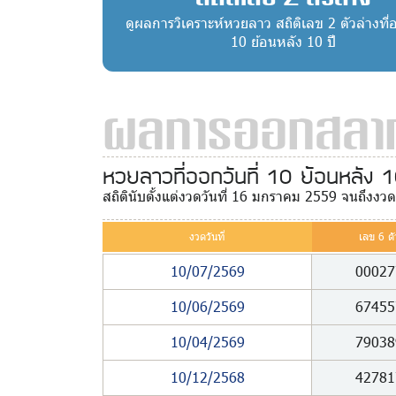
ดูผลการวิเคราะห์หวยลาว สถิติเลข 2 ตัวล่างที่อ
10 ย้อนหลัง 10 ปี
ผลการออกสลาก
หวยลาวที่ออกวันที่ 10 ย้อนหลัง 1
สถิตินับตั้งแต่งวดวันที่ 16 มกราคม 2559 จนถึงงว
งวดวันที่
เลข 6 ตั
10/07/2569
00027
10/06/2569
67455
10/04/2569
79038
10/12/2568
42781