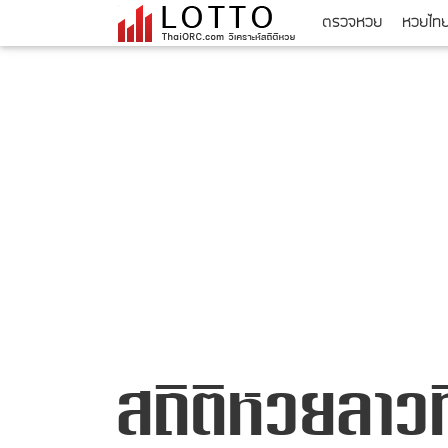
ตรวจหวย
หวยไท
สถิติหวยลาวท