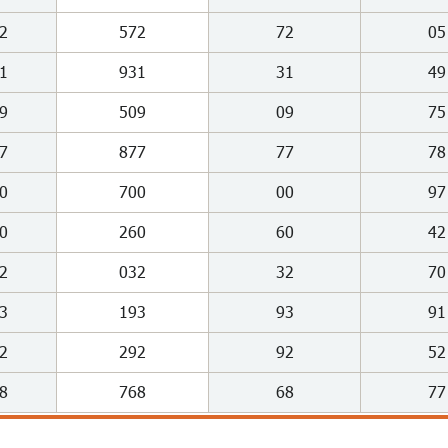
2
572
72
05
1
931
31
49
9
509
09
75
7
877
77
78
0
700
00
97
0
260
60
42
2
032
32
70
3
193
93
91
2
292
92
52
8
768
68
77