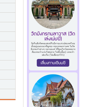
วัดมังกรกมลาวาส (วัด
เล่งเน่ยยี่)
วัดจีนสังกัดคณะสงฆ์จีนนิกายแห่งประเทศไทย
ตั้งอยู่บนถนนเจริญกรุง กรุงเทพมหานคร ในวัด
มีเทพเจ้าต่างๆ หลายองค์ ที่นิยมไหว้ขอพรมาก
คือเทพเจ้าแห่งโชคลาภ ไฉ่ซิ้งเอี๊ยะ) เทพเจ้า
เฮ่งเจีย (ไต่เสี่ยหุกโจ้ว)
เสี่ยงทายเซียมซี