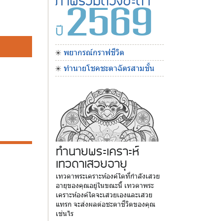
2569
ปี
พยากรณ์กราฟชีวิต
ทำนายโชคชะตาฉัตรสามชั้น
ทำนายพระเคราะห์
เทวดาเสวยอายุ
เทวดาพระเคราะห์องค์ใดที่กำลังเสวย
อายุของคุณอยู่ในขณะนี้ เทวดาพระ
เคราะห์องค์ใดจะเสวยเองและเสวย
แทรก จะส่งผลต่อชะตาชีวิตของคุณ
เช่นไร