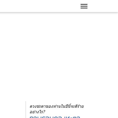
ดวงชะตาของท่านในปีนี้จะดีร้าย
อย่างไร?
ภาพรวมดวงชะตา