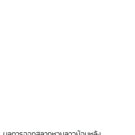
ผลการออกสลากหวยลาวย้อนหลัง