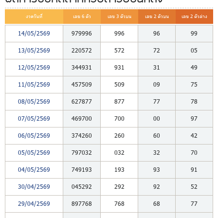
งวดวันที่
เลข 6 ตัว
เลข 3 ตัวบน
เลข 2 ตัวบน
เลข 2 ตัวล่าง
14/05/2569
979996
996
96
99
13/05/2569
220572
572
72
05
12/05/2569
344931
931
31
49
11/05/2569
457509
509
09
75
08/05/2569
627877
877
77
78
07/05/2569
469700
700
00
97
06/05/2569
374260
260
60
42
05/05/2569
797032
032
32
70
04/05/2569
749193
193
93
91
30/04/2569
045292
292
92
52
29/04/2569
897768
768
68
77