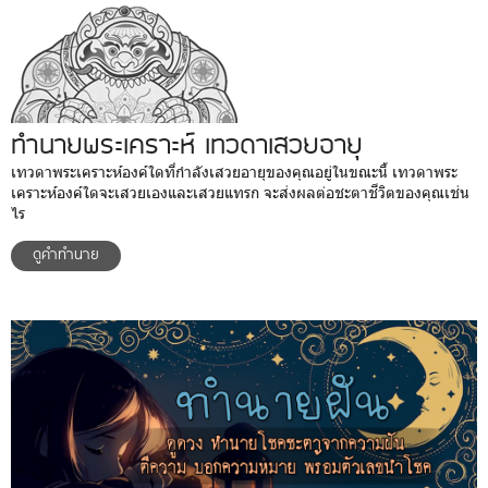
ทำนายพระเคราะห์ เทวดาเสวยอายุ
เทวดาพระเคราะห์องค์ใดที่กำลังเสวยอายุของคุณอยู่ในขณะนี้ เทวดาพระ
เคราะห์องค์ใดจะเสวยเองและเสวยแทรก จะส่งผลต่อชะตาชีวิตของคุณเช่น
ไร
ดูคำทำนาย