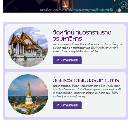
วัดสุทัศน์เทพวรารามราช
วรมหาวิหาร
พระอารามหลวงชั้นเอกพิเศษ ชนิดราชวรมหาวิหาร ตั้งอยู่บน
ถนนบำรุงเมือง กรุงเทพมหานคร เป็นที่ประดิษฐานพระศรี
ศากยมุนี พระพุทธรูปสำริด ปางมารวิชัย
เสี่ยงทายเซียมซี
วัดพระธาตุพนมวรมหาวิหาร
พระอารามหลวงชั้นเอก ชนิดวรมหาวิหาร ตั้งอยู่ริมฝั่งแม่น้ำ
โขง จังหวัดนครพนม ในวัดมีพระธาตุพนม (พระธาตุประจำปี
เกิดของคนปีวอก และพระธาตุประจำวันเกิดของคนเกิดวัน
อาทิตย์) บรรจุพระอุรังคธาตุ
เสี่ยงทายเซียมซี