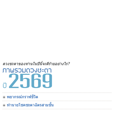
ดวงชะตาของท่านในปีนี้จะดีร้ายอย่างไร?
ภาพรวมดวงชะตา
2569
ปี
พยากรณ์กราฟชีวิต
ทำนายโชคชะตาฉัตรสามชั้น