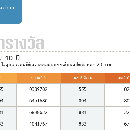
งที่ออก
รางวัล
ง 10 ปี
งวดปัจจุบัน รวมสถิติหวยออมสินออกเดือนแปดทั้งหมด 20 งวด
 1
รางวัลที่ 2
เลข 3 ตัวบน
เลข 2 ตั
55
0389782
555
82
94
6451680
094
80
84
6898632
884
32
33
4041767
833
67