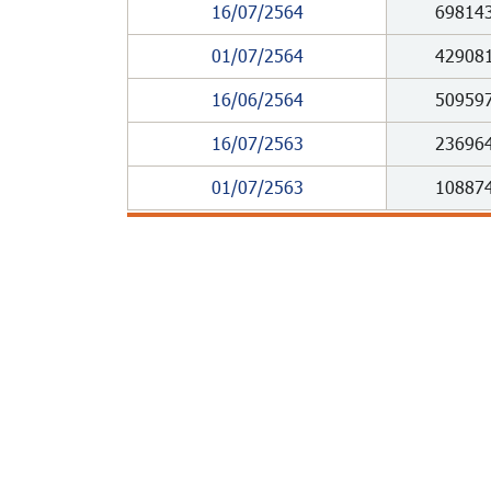
16/07/2564
69814
01/07/2564
42908
16/06/2564
50959
16/07/2563
23696
01/07/2563
10887