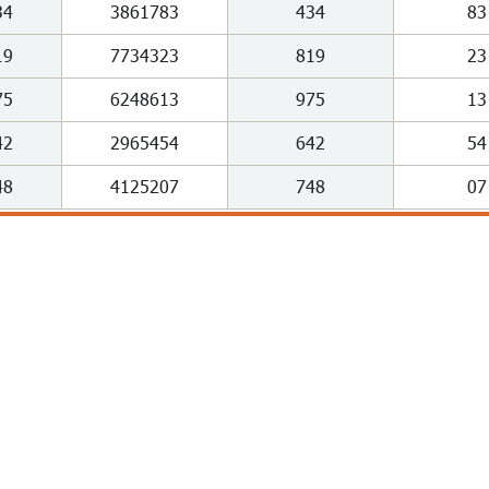
34
3861783
434
83
19
7734323
819
23
75
6248613
975
13
42
2965454
642
54
48
4125207
748
07