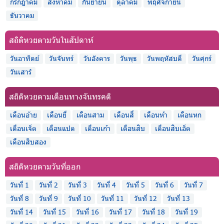
กรกฎาคม
สิงหาคม
กันยายน
ตุลาคม
พฤศจิกายน
ธันวาคม
สถิติหวยตามวันในสัปดาห์
วันอาทิตย์
วันจันทร์
วันอังคาร
วันพุธ
วันพฤหัสบดี
วันศุกร์
วันเสาร์
สถิติหวยตามเดือนทางจันทรคติ
เดือนอ้าย
เดือนยี่
เดือนสาม
เดือนสี่
เดือนห้า
เดือนหก
เดือนเจ็ด
เดือนแปด
เดือนเก้า
เดือนสิบ
เดือนสิบเอ็ด
เดือนสิบสอง
สถิติหวยตามวันที่ออก
วันที่ 1
วันที่ 2
วันที่ 3
วันที่ 4
วันที่ 5
วันที่ 6
วันที่ 7
วันที่ 8
วันที่ 9
วันที่ 10
วันที่ 11
วันที่ 12
วันที่ 13
วันที่ 14
วันที่ 15
วันที่ 16
วันที่ 17
วันที่ 18
วันที่ 19