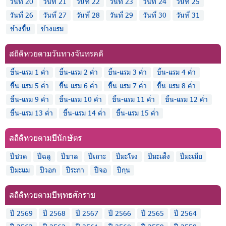
วันที่ 20
วันที่ 21
วันที่ 22
วันที่ 23
วันที่ 24
วันที่ 25
วันที่ 26
วันที่ 27
วันที่ 28
วันที่ 29
วันที่ 30
วันที่ 31
ข้างขึ้น
ข้างแรม
สถิติหวยตามวันทางจันทรคติ
ขึ้น-แรม 1 ค่ำ
ขึ้น-แรม 2 ค่ำ
ขึ้น-แรม 3 ค่ำ
ขึ้น-แรม 4 ค่ำ
ขึ้น-แรม 5 ค่ำ
ขึ้น-แรม 6 ค่ำ
ขึ้น-แรม 7 ค่ำ
ขึ้น-แรม 8 ค่ำ
ขึ้น-แรม 9 ค่ำ
ขึ้น-แรม 10 ค่ำ
ขึ้น-แรม 11 ค่ำ
ขึ้น-แรม 12 ค่ำ
ขึ้น-แรม 13 ค่ำ
ขึ้น-แรม 14 ค่ำ
ขึ้น-แรม 15 ค่ำ
สถิติหวยตามปีนักษัตร
ปีชวด
ปีฉลู
ปีขาล
ปีเถาะ
ปีมะโรง
ปีมะเส็ง
ปีมะเมีย
ปีมะแม
ปีวอก
ปีระกา
ปีจอ
ปีกุน
สถิติหวยตามปีพุทธศักราช
ปี 2569
ปี 2568
ปี 2567
ปี 2566
ปี 2565
ปี 2564