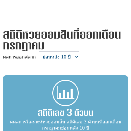
สถิติหวยออมสินที่ออกเดือน
กรกฎาคม
ผลการออกสลาก
สถิติเลข 3 ตัวบน
ดูผลการวิเคราะห์หวยออมสิน สถิติเลข 3 ตัวบนที่ออกเดือน
กรกฎาคมย้อนหลัง 10 ปี