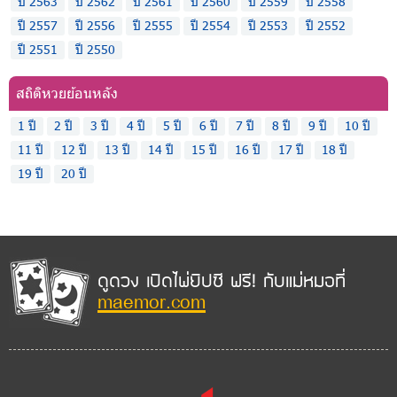
ปี 2563
ปี 2562
ปี 2561
ปี 2560
ปี 2559
ปี 2558
ปี 2557
ปี 2556
ปี 2555
ปี 2554
ปี 2553
ปี 2552
ปี 2551
ปี 2550
สถิติหวยย้อนหลัง
1 ปี
2 ปี
3 ปี
4 ปี
5 ปี
6 ปี
7 ปี
8 ปี
9 ปี
10 ปี
11 ปี
12 ปี
13 ปี
14 ปี
15 ปี
16 ปี
17 ปี
18 ปี
19 ปี
20 ปี
ดูดวง เปิดไพ่ยิปซี ฟรี! กับแม่หมอที่
maemor.com