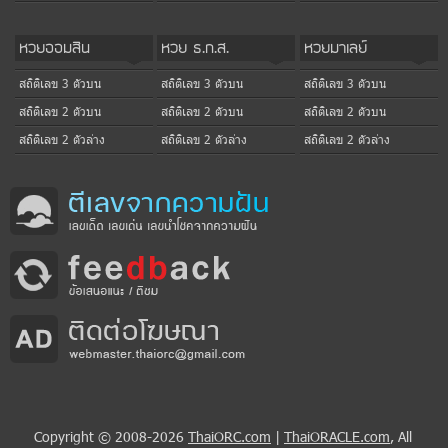
หวยออมสิน
หวย ธ.ก.ส.
หวยมาเลย์
สถิติเลข 3 ตัวบน
สถิติเลข 3 ตัวบน
สถิติเลข 3 ตัวบน
สถิติเลข 2 ตัวบน
สถิติเลข 2 ตัวบน
สถิติเลข 2 ตัวบน
สถิติเลข 2 ตัวล่าง
สถิติเลข 2 ตัวล่าง
สถิติเลข 2 ตัวล่าง
Copyright © 2008-2026
ThaiORC.com
|
ThaiORACLE.com
, All