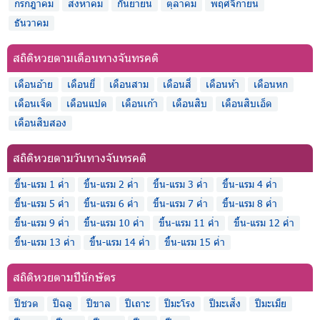
กรกฎาคม
สิงหาคม
กันยายน
ตุลาคม
พฤศจิกายน
ธันวาคม
สถิติหวยตามเดือนทางจันทรคติ
เดือนอ้าย
เดือนยี่
เดือนสาม
เดือนสี่
เดือนห้า
เดือนหก
เดือนเจ็ด
เดือนแปด
เดือนเก้า
เดือนสิบ
เดือนสิบเอ็ด
เดือนสิบสอง
สถิติหวยตามวันทางจันทรคติ
ขึ้น-แรม 1 ค่ำ
ขึ้น-แรม 2 ค่ำ
ขึ้น-แรม 3 ค่ำ
ขึ้น-แรม 4 ค่ำ
ขึ้น-แรม 5 ค่ำ
ขึ้น-แรม 6 ค่ำ
ขึ้น-แรม 7 ค่ำ
ขึ้น-แรม 8 ค่ำ
ขึ้น-แรม 9 ค่ำ
ขึ้น-แรม 10 ค่ำ
ขึ้น-แรม 11 ค่ำ
ขึ้น-แรม 12 ค่ำ
ขึ้น-แรม 13 ค่ำ
ขึ้น-แรม 14 ค่ำ
ขึ้น-แรม 15 ค่ำ
สถิติหวยตามปีนักษัตร
ปีชวด
ปีฉลู
ปีขาล
ปีเถาะ
ปีมะโรง
ปีมะเส็ง
ปีมะเมีย