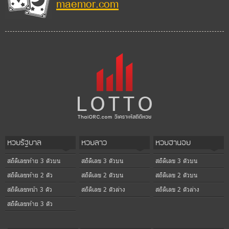
maemor.com
หวยรัฐบาล
หวยลาว
หวยฮานอย
สถิติเลขท้าย 3 ตัวบน
สถิติเลข 3 ตัวบน
สถิติเลข 3 ตัวบน
สถิติเลขท้าย 2 ตัว
สถิติเลข 2 ตัวบน
สถิติเลข 2 ตัวบน
สถิติเลขหน้า 3 ตัว
สถิติเลข 2 ตัวล่าง
สถิติเลข 2 ตัวล่าง
สถิติเลขท้าย 3 ตัว