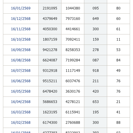
16/01/2569
2191095
1044380
095
80
16/12/2568
4379649
7973160
649
60
16/11/2568
4050300
4414661
300
61
16/10/2568
1807159
7092411
159
11
16/09/2568
9421278
8258353
278
53
16/08/2568
6624087
7199284
087
84
16/07/2568
9312918
1117149
918
49
16/06/2568
9515211
6037476
211
76
16/05/2568
6478420
3630176
420
76
16/04/2568
5686653
4278121
653
21
16/03/2568
1623195
6115941
195
41
16/02/2568
6174300
2760688
300
88
16/01/2568
4277393
8322902
393
02