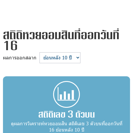
สถิติหวยออมสินที่ออกวันที่
16
ผลการออกสลาก
สถิติเลข 3 ตัวบน
ดูผลการวิเคราะห์หวยออมสิน สถิติเลข 3 ตัวบนที่ออกวันที่
16 ย้อนหลัง 10 ปี