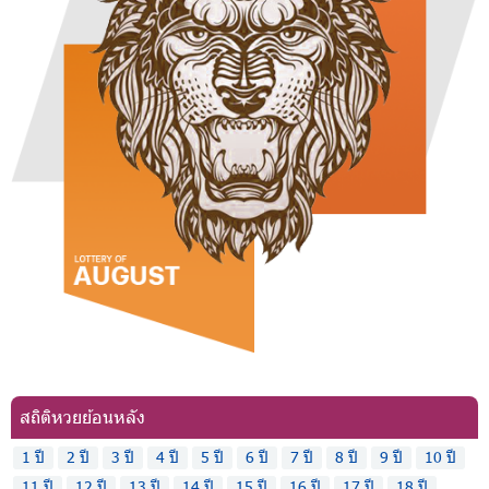
สถิติหวยย้อนหลัง
1 ปี
2 ปี
3 ปี
4 ปี
5 ปี
6 ปี
7 ปี
8 ปี
9 ปี
10 ปี
11 ปี
12 ปี
13 ปี
14 ปี
15 ปี
16 ปี
17 ปี
18 ปี