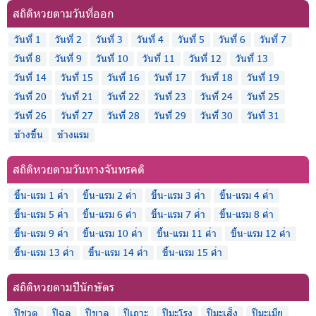
สถิติหวยตามวันที่ออก
วันที่ 1
วันที่ 2
วันที่ 3
วันที่ 4
วันที่ 5
วันที่ 6
วันที่ 7
วันที่ 8
วันที่ 9
วันที่ 10
วันที่ 11
วันที่ 12
วันที่ 13
วันที่ 14
วันที่ 15
วันที่ 16
วันที่ 17
วันที่ 18
วันที่ 19
วันที่ 20
วันที่ 21
วันที่ 22
วันที่ 23
วันที่ 24
วันที่ 25
วันที่ 26
วันที่ 27
วันที่ 28
วันที่ 29
วันที่ 30
วันที่ 31
ข้างขึ้น
ข้างแรม
สถิติหวยตามวันทางจันทรคติ
ขึ้น-แรม 1 ค่ำ
ขึ้น-แรม 2 ค่ำ
ขึ้น-แรม 3 ค่ำ
ขึ้น-แรม 4 ค่ำ
ขึ้น-แรม 5 ค่ำ
ขึ้น-แรม 6 ค่ำ
ขึ้น-แรม 7 ค่ำ
ขึ้น-แรม 8 ค่ำ
ขึ้น-แรม 9 ค่ำ
ขึ้น-แรม 10 ค่ำ
ขึ้น-แรม 11 ค่ำ
ขึ้น-แรม 12 ค่ำ
ขึ้น-แรม 13 ค่ำ
ขึ้น-แรม 14 ค่ำ
ขึ้น-แรม 15 ค่ำ
สถิติหวยตามปีนักษัตร
ปีชวด
ปีฉลู
ปีขาล
ปีเถาะ
ปีมะโรง
ปีมะเส็ง
ปีมะเมีย