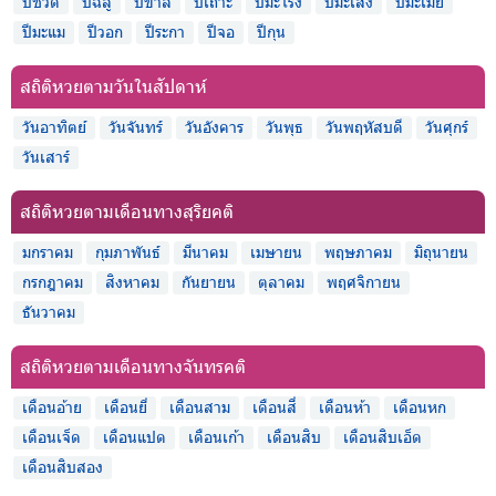
ปีชวด
ปีฉลู
ปีขาล
ปีเถาะ
ปีมะโรง
ปีมะเส็ง
ปีมะเมีย
ปีมะแม
ปีวอก
ปีระกา
ปีจอ
ปีกุน
สถิติหวยตามวันในสัปดาห์
วันอาทิตย์
วันจันทร์
วันอังคาร
วันพุธ
วันพฤหัสบดี
วันศุกร์
วันเสาร์
สถิติหวยตามเดือนทางสุริยคติ
มกราคม
กุมภาพันธ์
มีนาคม
เมษายน
พฤษภาคม
มิถุนายน
กรกฎาคม
สิงหาคม
กันยายน
ตุลาคม
พฤศจิกายน
ธันวาคม
สถิติหวยตามเดือนทางจันทรคติ
เดือนอ้าย
เดือนยี่
เดือนสาม
เดือนสี่
เดือนห้า
เดือนหก
เดือนเจ็ด
เดือนแปด
เดือนเก้า
เดือนสิบ
เดือนสิบเอ็ด
เดือนสิบสอง