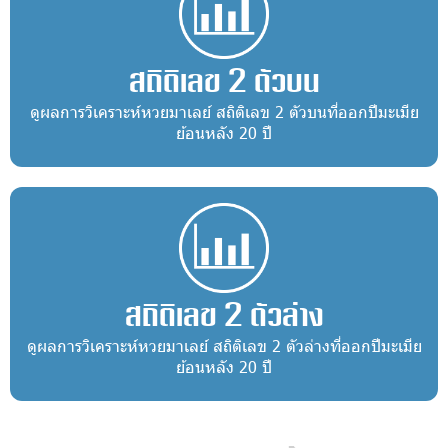
สถิติเลข 2 ตัวบน
ดูผลการวิเคราะห์หวยมาเลย์ สถิติเลข 2 ตัวบนที่ออกปีมะเมีย
ย้อนหลัง 20 ปี
สถิติเลข 2 ตัวล่าง
ดูผลการวิเคราะห์หวยมาเลย์ สถิติเลข 2 ตัวล่างที่ออกปีมะเมีย
ย้อนหลัง 20 ปี