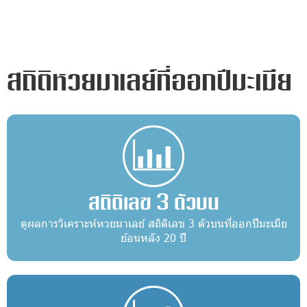
สถิติหวยมาเลย์ที่ออกปีมะเมีย
สถิติเลข 3 ตัวบน
ดูผลการวิเคราะห์หวยมาเลย์ สถิติเลข 3 ตัวบนที่ออกปีมะเมีย
ย้อนหลัง 20 ปี