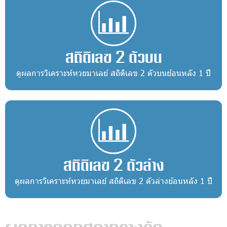
สถิติเลข 2 ตัวบน
ดูผลการวิเคราะห์หวยมาเลย์ สถิติเลข 2 ตัวบนย้อนหลัง 1 ปี
สถิติเลข 2 ตัวล่าง
ดูผลการวิเคราะห์หวยมาเลย์ สถิติเลข 2 ตัวล่างย้อนหลัง 1 ปี