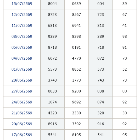
15/07/2569
8004
0639
004
39
12/07/2569
8723
8567
723
67
11/07/2569
6813
6941
813
41
08/07/2569
9389
8298
389
98
05/07/2569
8718
0191
718
91
04/07/2569
6072
4770
072
70
01/07/2569
5573
8852
573
52
28/06/2569
3743
1773
743
73
27/06/2569
0038
9200
038
00
24/06/2569
1074
9692
074
92
21/06/2569
4320
2330
320
30
20/06/2569
8916
3592
916
92
17/06/2569
5541
8195
541
95