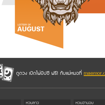
maemor.
ดูดวง เปิดไพ่ยิปซี ฟรี! กับแม่หมอที่
หวยลาว
หวยฮานอย