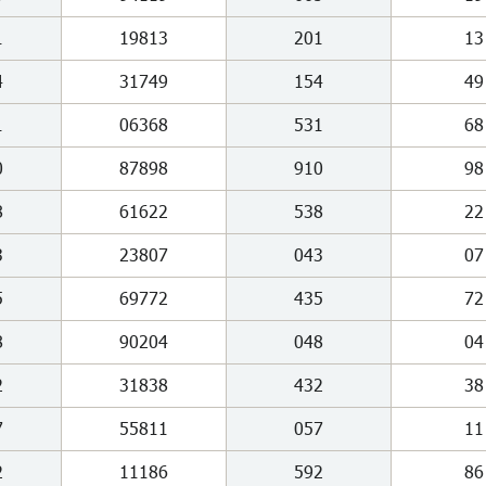
1
19813
201
13
4
31749
154
49
1
06368
531
68
0
87898
910
98
8
61622
538
22
3
23807
043
07
5
69772
435
72
8
90204
048
04
2
31838
432
38
7
55811
057
11
2
11186
592
86