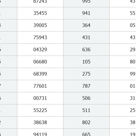
5
67243
995
43
1
35455
941
55
4
39005
364
05
1
75943
431
43
6
04329
636
29
5
06680
105
80
5
68399
275
99
7
77601
787
01
6
00731
506
31
1
55225
511
25
2
38638
802
38
5
94119
665
19