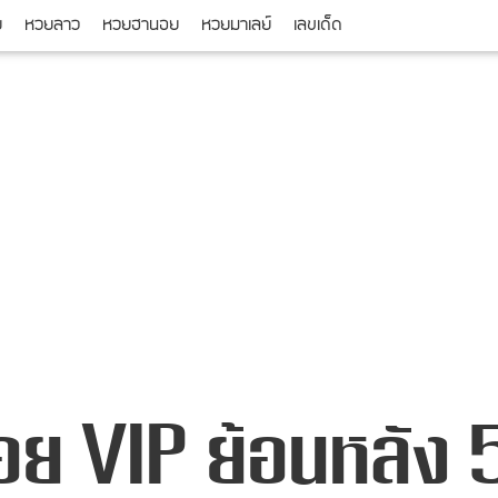
ย
หวยลาว
หวยฮานอย
หวยมาเลย์
เลขเด็ด
อย VIP ย้อนหลัง 