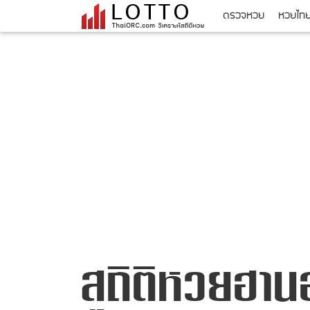
ตรวจหวย
หวยไท
สถิติหวยฮาน