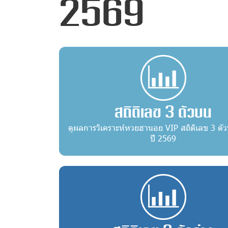
2569
สถิติเลข 3 ตัวบน
ดูผลการวิเคราะห์หวยฮานอย VIP สถิติเลข 3 ตั
ปี 2569