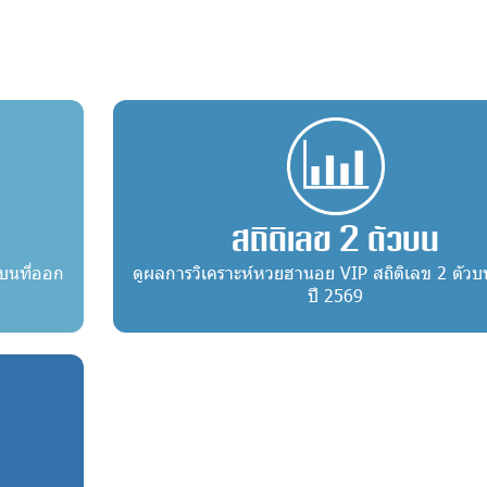
สถิติเลข 2 ตัวบน
วบนที่ออก
ดูผลการวิเคราะห์หวยฮานอย VIP สถิติเลข 2 ตัวบ
ปี 2569