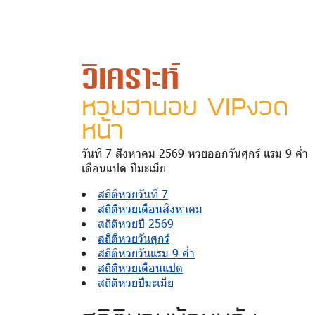
วิเคราะห์
หวยฮานอย VIPงวด
หน้า
วันที่ 7 สิงหาคม 2569 หวยออกวันศุกร์ แรม 9 ค่ำ
เดือนแปด ปีมะเมีย
สถิติหวยวันที่ 7
สถิติหวยเดือนสิงหาคม
สถิติหวยปี 2569
สถิติหวยวันศุกร์
สถิติหวยวันแรม 9 ค่ำ
สถิติหวยเดือนแปด
สถิติหวยปีมะเมีย