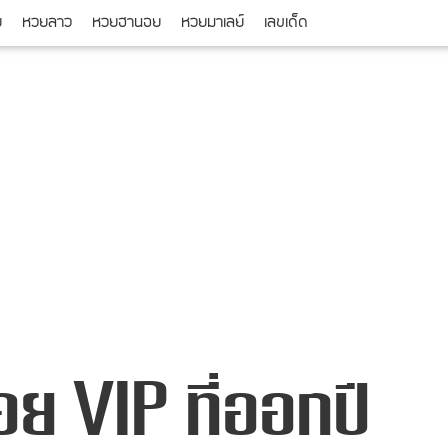
ย
หวยลาว
หวยฮานอย
หวยมาเลย์
เลขเด็ด
ย VIP ที่ออกปี