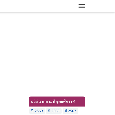
สถิติหวยตามปีพุทธศักราช
ปี 2569
ปี 2568
ปี 2567