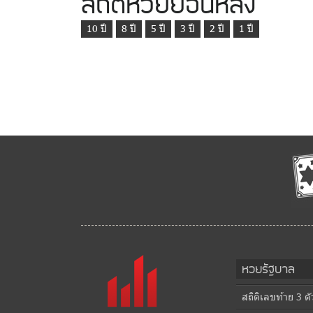
สถิติหวยย้อนหลัง
10 ปี
8 ปี
5 ปี
3 ปี
2 ปี
1 ปี
หวยรัฐบาล
สถิติเลขท้าย 3 ต