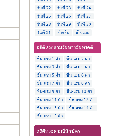
วันที่ 22
วันที่ 23
วันที่ 24
วันที่ 25
วันที่ 26
วันที่ 27
วันที่ 28
วันที่ 29
วันที่ 30
วันที่ 31
ข้างขึ้น
ข้างแรม
สถิติหวยตามวันทางจันทรคติ
ขึ้น-แรม 1 ค่ำ
ขึ้น-แรม 2 ค่ำ
ขึ้น-แรม 3 ค่ำ
ขึ้น-แรม 4 ค่ำ
ขึ้น-แรม 5 ค่ำ
ขึ้น-แรม 6 ค่ำ
ขึ้น-แรม 7 ค่ำ
ขึ้น-แรม 8 ค่ำ
ขึ้น-แรม 9 ค่ำ
ขึ้น-แรม 10 ค่ำ
ขึ้น-แรม 11 ค่ำ
ขึ้น-แรม 12 ค่ำ
ขึ้น-แรม 13 ค่ำ
ขึ้น-แรม 14 ค่ำ
ขึ้น-แรม 15 ค่ำ
สถิติหวยตามปีนักษัตร