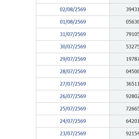
02/08/2569
3943
01/08/2569
0563
31/07/2569
7910
30/07/2569
5327
29/07/2569
1978
28/07/2569
0450
27/07/2569
3651
26/07/2569
9280
25/07/2569
7266
24/07/2569
6420
23/07/2569
9215