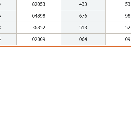
3
82053
433
53
6
04898
676
98
3
36852
513
52
4
02809
064
09