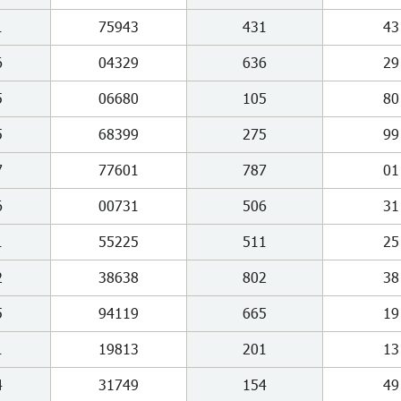
1
75943
431
43
6
04329
636
29
5
06680
105
80
5
68399
275
99
7
77601
787
01
6
00731
506
31
1
55225
511
25
2
38638
802
38
5
94119
665
19
1
19813
201
13
4
31749
154
49