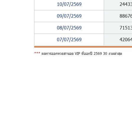
10/07/2569
2443
09/07/2569
8867
08/07/2569
7151
07/07/2569
4206
***
ผลการออกหวยฮานอย VIP ที่ออกปี 2569 30 งวดล่าสุด