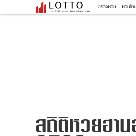
ตรวจหวย
หวยไท
สถิติหวยฮานอ