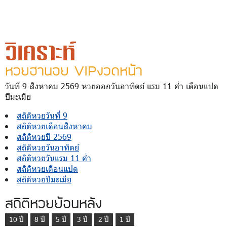
วิเคราะห์
หวยฮานอย VIPงวดหน้า
วันที่ 9 สิงหาคม 2569 หวยออกวันอาทิตย์ แรม 11 ค่ำ เดือนแปด
ปีมะเมีย
สถิติหวยวันที่ 9
สถิติหวยเดือนสิงหาคม
สถิติหวยปี 2569
สถิติหวยวันอาทิตย์
สถิติหวยวันแรม 11 ค่ำ
สถิติหวยเดือนแปด
สถิติหวยปีมะเมีย
สถิติหวยย้อนหลัง
10 ปี
8 ปี
5 ปี
3 ปี
2 ปี
1 ปี