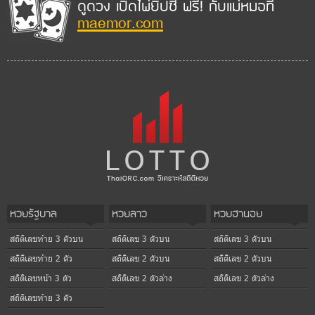
ดูดวง เปิดไพ่ยิปซี ฟรี! กับแม่หมอที่
maemor.com
หวยรัฐบาล
หวยลาว
หวยฮานอย
สถิติเลขท้าย 3 ตัวบน
สถิติเลข 3 ตัวบน
สถิติเลข 3 ตัวบน
สถิติเลขท้าย 2 ตัว
สถิติเลข 2 ตัวบน
สถิติเลข 2 ตัวบน
สถิติเลขหน้า 3 ตัว
สถิติเลข 2 ตัวล่าง
สถิติเลข 2 ตัวล่าง
สถิติเลขท้าย 3 ตัว