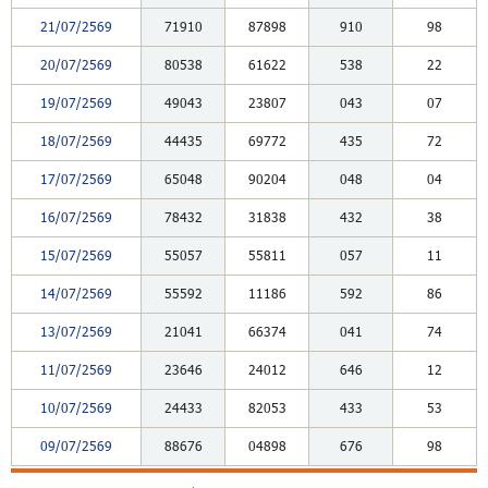
21/07/2569
71910
87898
910
98
20/07/2569
80538
61622
538
22
19/07/2569
49043
23807
043
07
18/07/2569
44435
69772
435
72
17/07/2569
65048
90204
048
04
16/07/2569
78432
31838
432
38
15/07/2569
55057
55811
057
11
14/07/2569
55592
11186
592
86
13/07/2569
21041
66374
041
74
11/07/2569
23646
24012
646
12
10/07/2569
24433
82053
433
53
09/07/2569
88676
04898
676
98