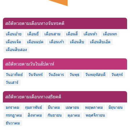
สถิติหวยตามเดือนทางจันทรคติ
เดือนอ้าย
เดือนยี่
เดือนสาม
เดือนสี่
เดือนห้า
เดือนหก
เดือนเจ็ด
เดือนแปด
เดือนเก้า
เดือนสิบ
เดือนสิบเอ็ด
เดือนสิบสอง
สถิติหวยตามวันในสัปดาห์
วันอาทิตย์
วันจันทร์
วันอังคาร
วันพุธ
วันพฤหัสบดี
วันศุกร์
วันเสาร์
สถิติหวยตามเดือนทางสุริยคติ
มกราคม
กุมภาพันธ์
มีนาคม
เมษายน
พฤษภาคม
มิถุนายน
กรกฎาคม
สิงหาคม
กันยายน
ตุลาคม
พฤศจิกายน
ธันวาคม