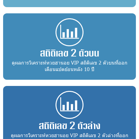
สถิติเลข 2 ตัวบน
ดูผลการวิเคราะห์หวยฮานอย VIP สถิติเลข 2 ตัวบนที่ออก
เดือนแปดย้อนหลัง 10 ปี
สถิติเลข 2 ตัวล่าง
ดูผลการวิเคราะห์หวยฮานอย VIP สถิติเลข 2 ตัวล่างที่ออก