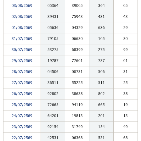
03/08/2569
05364
39005
364
05
02/08/2569
39431
75943
431
43
01/08/2569
05636
04329
636
29
31/07/2569
79105
06680
105
80
30/07/2569
53275
68399
275
99
29/07/2569
19787
77601
787
01
28/07/2569
04506
00731
506
31
27/07/2569
36511
55225
511
25
26/07/2569
92802
38638
802
38
25/07/2569
72665
94119
665
19
24/07/2569
64201
19813
201
13
23/07/2569
92154
31749
154
49
22/07/2569
42531
06368
531
68