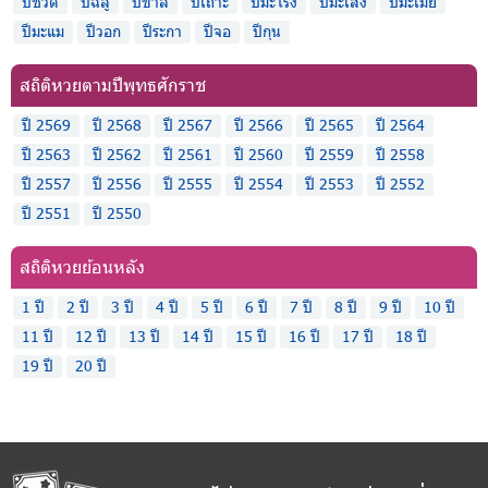
ปีชวด
ปีฉลู
ปีขาล
ปีเถาะ
ปีมะโรง
ปีมะเส็ง
ปีมะเมีย
ปีมะแม
ปีวอก
ปีระกา
ปีจอ
ปีกุน
สถิติหวยตามปีพุทธศักราช
ปี 2569
ปี 2568
ปี 2567
ปี 2566
ปี 2565
ปี 2564
ปี 2563
ปี 2562
ปี 2561
ปี 2560
ปี 2559
ปี 2558
ปี 2557
ปี 2556
ปี 2555
ปี 2554
ปี 2553
ปี 2552
ปี 2551
ปี 2550
สถิติหวยย้อนหลัง
1 ปี
2 ปี
3 ปี
4 ปี
5 ปี
6 ปี
7 ปี
8 ปี
9 ปี
10 ปี
11 ปี
12 ปี
13 ปี
14 ปี
15 ปี
16 ปี
17 ปี
18 ปี
19 ปี
20 ปี