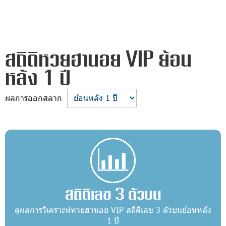
สถิติหวยฮานอย VIP ย้อน
หลัง 1 ปี
ผลการออกสลาก
สถิติเลข 3 ตัวบน
ดูผลการวิเคราะห์หวยฮานอย VIP สถิติเลข 3 ตัวบนย้อนหลัง
1 ปี