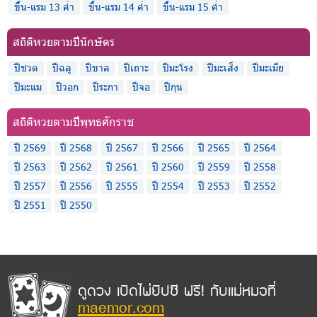
ขึ้น-แรม 13 ค่ำ
ขึ้น-แรม 14 ค่ำ
ขึ้น-แรม 15 ค่ำ
สถิติหวยตามปีนักษัตร
ปีชวด
ปีฉลู
ปีขาล
ปีเถาะ
ปีมะโรง
ปีมะเส็ง
ปีมะเมีย
ปีมะแม
ปีวอก
ปีระกา
ปีจอ
ปีกุน
สถิติหวยตามปีพุทธศักราช
ปี 2569
ปี 2568
ปี 2567
ปี 2566
ปี 2565
ปี 2564
ปี 2563
ปี 2562
ปี 2561
ปี 2560
ปี 2559
ปี 2558
ปี 2557
ปี 2556
ปี 2555
ปี 2554
ปี 2553
ปี 2552
ปี 2551
ปี 2550
ดูดวง เปิดไพ่ยิปซี ฟรี! กับแม่หมอที่
maemor.com