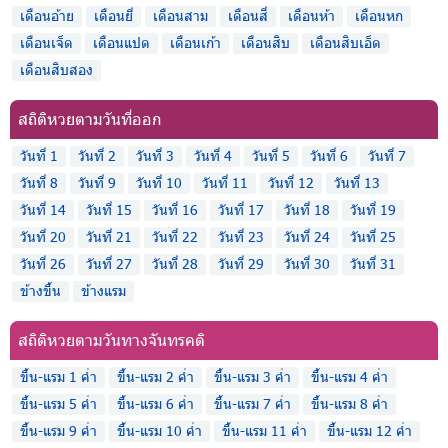
เดือนอ้าย
เดือนยี่
เดือนสาม
เดือนสี่
เดือนห้า
เดือนหก
เดือนเจ็ด
เดือนแปด
เดือนเก้า
เดือนสิบ
เดือนสิบเอ็ด
เดือนสิบสอง
สถิติหวยตามวันที่ออก
วันที่ 1
วันที่ 2
วันที่ 3
วันที่ 4
วันที่ 5
วันที่ 6
วันที่ 7
วันที่ 8
วันที่ 9
วันที่ 10
วันที่ 11
วันที่ 12
วันที่ 13
วันที่ 14
วันที่ 15
วันที่ 16
วันที่ 17
วันที่ 18
วันที่ 19
วันที่ 20
วันที่ 21
วันที่ 22
วันที่ 23
วันที่ 24
วันที่ 25
วันที่ 26
วันที่ 27
วันที่ 28
วันที่ 29
วันที่ 30
วันที่ 31
ข้างขึ้น
ข้างแรม
สถิติหวยตามวันทางจันทรคติ
ขึ้น-แรม 1 ค่ำ
ขึ้น-แรม 2 ค่ำ
ขึ้น-แรม 3 ค่ำ
ขึ้น-แรม 4 ค่ำ
ขึ้น-แรม 5 ค่ำ
ขึ้น-แรม 6 ค่ำ
ขึ้น-แรม 7 ค่ำ
ขึ้น-แรม 8 ค่ำ
ขึ้น-แรม 9 ค่ำ
ขึ้น-แรม 10 ค่ำ
ขึ้น-แรม 11 ค่ำ
ขึ้น-แรม 12 ค่ำ