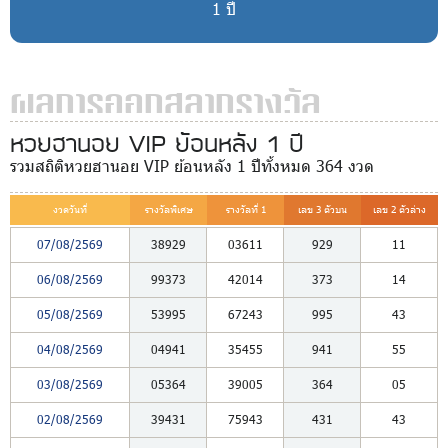
1 ปี
ผลการออกสลากรางวัล
หวยฮานอย VIP ย้อนหลัง 1 ปี
รวมสถิติหวยฮานอย VIP ย้อนหลัง 1 ปีทั้งหมด 364 งวด
งวดวันที่
รางวัลพิเศษ
รางวัลที่ 1
เลข 3 ตัวบน
เลข 2 ตัวล่าง
07/08/2569
38929
03611
929
11
06/08/2569
99373
42014
373
14
05/08/2569
53995
67243
995
43
04/08/2569
04941
35455
941
55
03/08/2569
05364
39005
364
05
02/08/2569
39431
75943
431
43