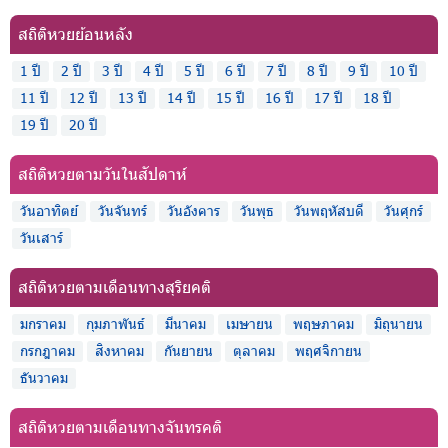
สถิติหวยย้อนหลัง
1 ปี
2 ปี
3 ปี
4 ปี
5 ปี
6 ปี
7 ปี
8 ปี
9 ปี
10 ปี
11 ปี
12 ปี
13 ปี
14 ปี
15 ปี
16 ปี
17 ปี
18 ปี
19 ปี
20 ปี
สถิติหวยตามวันในสัปดาห์
วันอาทิตย์
วันจันทร์
วันอังคาร
วันพุธ
วันพฤหัสบดี
วันศุกร์
วันเสาร์
สถิติหวยตามเดือนทางสุริยคติ
มกราคม
กุมภาพันธ์
มีนาคม
เมษายน
พฤษภาคม
มิถุนายน
กรกฎาคม
สิงหาคม
กันยายน
ตุลาคม
พฤศจิกายน
ธันวาคม
สถิติหวยตามเดือนทางจันทรคติ