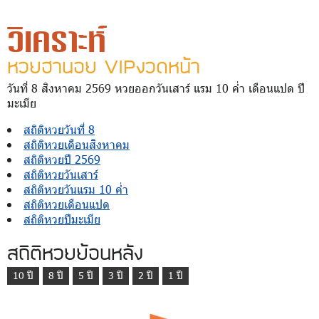
วิเคราะห์
หวยฮานอย VIPงวดหน้า
วันที่ 8 สิงหาคม 2569 หวยออกวันเสาร์ แรม 10 ค่ำ เดือนแปด ปี
มะเมีย
สถิติหวยวันที่ 8
สถิติหวยเดือนสิงหาคม
สถิติหวยปี 2569
สถิติหวยวันเสาร์
สถิติหวยวันแรม 10 ค่ำ
สถิติหวยเดือนแปด
สถิติหวยปีมะเมีย
สถิติหวยย้อนหลัง
10 ปี
8 ปี
5 ปี
3 ปี
2 ปี
1 ปี