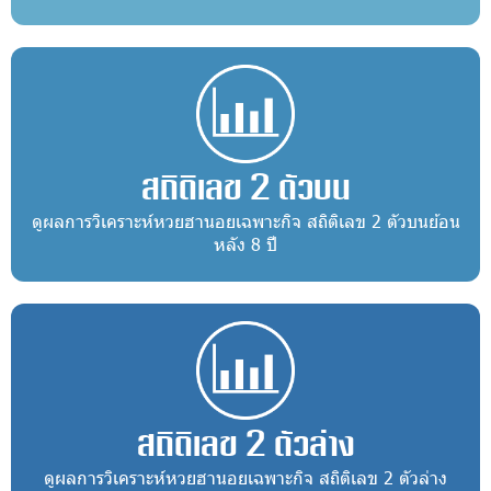
สถิติเลข 2 ตัวบน
ดูผลการวิเคราะห์หวยฮานอยเฉพาะกิจ สถิติเลข 2 ตัวบนย้อน
หลัง 8 ปี
สถิติเลข 2 ตัวล่าง
ดูผลการวิเคราะห์หวยฮานอยเฉพาะกิจ สถิติเลข 2 ตัวล่าง