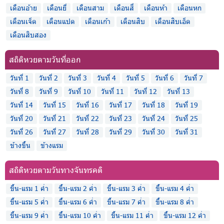
เดือนอ้าย
เดือนยี่
เดือนสาม
เดือนสี่
เดือนห้า
เดือนหก
เดือนเจ็ด
เดือนแปด
เดือนเก้า
เดือนสิบ
เดือนสิบเอ็ด
เดือนสิบสอง
สถิติหวยตามวันที่ออก
วันที่ 1
วันที่ 2
วันที่ 3
วันที่ 4
วันที่ 5
วันที่ 6
วันที่ 7
วันที่ 8
วันที่ 9
วันที่ 10
วันที่ 11
วันที่ 12
วันที่ 13
วันที่ 14
วันที่ 15
วันที่ 16
วันที่ 17
วันที่ 18
วันที่ 19
วันที่ 20
วันที่ 21
วันที่ 22
วันที่ 23
วันที่ 24
วันที่ 25
วันที่ 26
วันที่ 27
วันที่ 28
วันที่ 29
วันที่ 30
วันที่ 31
ข้างขึ้น
ข้างแรม
สถิติหวยตามวันทางจันทรคติ
ขึ้น-แรม 1 ค่ำ
ขึ้น-แรม 2 ค่ำ
ขึ้น-แรม 3 ค่ำ
ขึ้น-แรม 4 ค่ำ
ขึ้น-แรม 5 ค่ำ
ขึ้น-แรม 6 ค่ำ
ขึ้น-แรม 7 ค่ำ
ขึ้น-แรม 8 ค่ำ
ขึ้น-แรม 9 ค่ำ
ขึ้น-แรม 10 ค่ำ
ขึ้น-แรม 11 ค่ำ
ขึ้น-แรม 12 ค่ำ