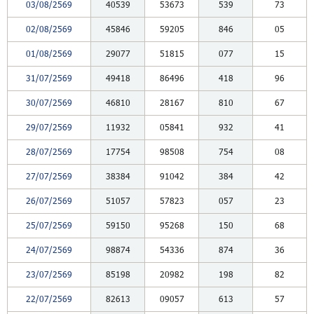
03/08/2569
40539
53673
539
73
02/08/2569
45846
59205
846
05
01/08/2569
29077
51815
077
15
31/07/2569
49418
86496
418
96
30/07/2569
46810
28167
810
67
29/07/2569
11932
05841
932
41
28/07/2569
17754
98508
754
08
27/07/2569
38384
91042
384
42
26/07/2569
51057
57823
057
23
25/07/2569
59150
95268
150
68
24/07/2569
98874
54336
874
36
23/07/2569
85198
20982
198
82
22/07/2569
82613
09057
613
57