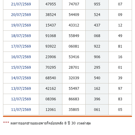
21/07/2569
47955
74707
955
07
20/07/2569
38524
54409
524
09
19/07/2569
15437
43312
437
12
18/07/2569
91068
55849
068
49
17/07/2569
93922
06081
922
81
16/07/2569
23906
53416
906
16
15/07/2569
70295
28701
295
01
14/07/2569
68540
32039
540
39
13/07/2569
42162
55497
162
97
12/07/2569
08396
86683
396
83
11/07/2569
12061
35805
061
05
***
ผลการออกฮานอยเฉพาะกิจย้อนหลัง 8 ปี 30 งวดล่าสุด