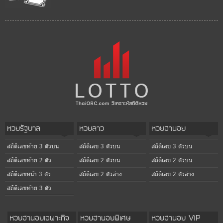
หวยรัฐบาล
หวยลาว
หวยฮานอย
สถิติเลขท้าย 3 ตัวบน
สถิติเลข 3 ตัวบน
สถิติเลข 3 ตัวบน
สถิติเลขท้าย 2 ตัว
สถิติเลข 2 ตัวบน
สถิติเลข 2 ตัวบน
สถิติเลขหน้า 3 ตัว
สถิติเลข 2 ตัวล่าง
สถิติเลข 2 ตัวล่าง
สถิติเลขท้าย 3 ตัว
หวยฮานอยเฉพาะกิจ
หวยฮานอยพิเศษ
หวยฮานอย VIP