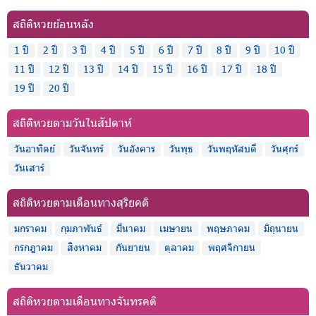
สถิติหวยย้อนหลัง
1 ปี
2 ปี
3 ปี
4 ปี
5 ปี
6 ปี
7 ปี
8 ปี
9 ปี
10 ปี
11 ปี
12 ปี
13 ปี
14 ปี
15 ปี
16 ปี
17 ปี
18 ปี
19 ปี
20 ปี
สถิติหวยตามวันในสัปดาห์
วันอาทิตย์
วันจันทร์
วันอังคาร
วันพุธ
วันพฤหัสบดี
วันศุกร์
วันเสาร์
สถิติหวยตามเดือนทางสุริยคติ
มกราคม
กุมภาพันธ์
มีนาคม
เมษายน
พฤษภาคม
มิถุนายน
กรกฎาคม
สิงหาคม
กันยายน
ตุลาคม
พฤศจิกายน
ธันวาคม
สถิติหวยตามเดือนทางจันทรคติ