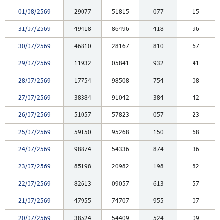
01/08/2569
29077
51815
077
15
31/07/2569
49418
86496
418
96
30/07/2569
46810
28167
810
67
29/07/2569
11932
05841
932
41
28/07/2569
17754
98508
754
08
27/07/2569
38384
91042
384
42
26/07/2569
51057
57823
057
23
25/07/2569
59150
95268
150
68
24/07/2569
98874
54336
874
36
23/07/2569
85198
20982
198
82
22/07/2569
82613
09057
613
57
21/07/2569
47955
74707
955
07
20/07/2569
38524
54409
524
09