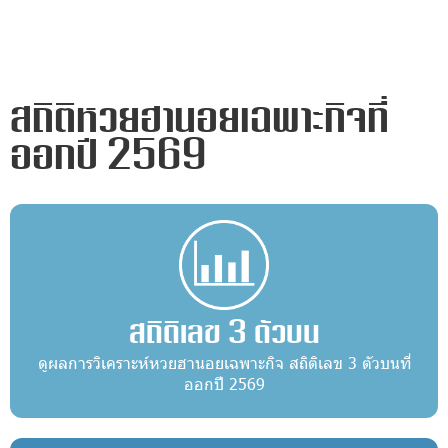
สถิติหวยฮานอยเฉพาะกิจที่
ออกปี 2569
สถิติเลข 3 ตัวบน
ดูผลการวิเคราะห์หวยฮานอยเฉพาะกิจ สถิติเลข 3 ตัวบนที่
ออกปี 2569