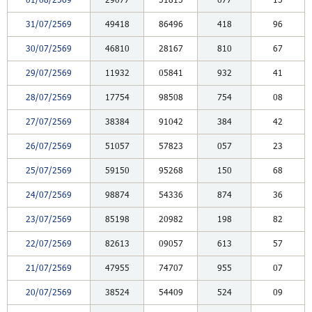
31/07/2569
49418
86496
418
96
30/07/2569
46810
28167
810
67
29/07/2569
11932
05841
932
41
28/07/2569
17754
98508
754
08
27/07/2569
38384
91042
384
42
26/07/2569
51057
57823
057
23
25/07/2569
59150
95268
150
68
24/07/2569
98874
54336
874
36
23/07/2569
85198
20982
198
82
22/07/2569
82613
09057
613
57
21/07/2569
47955
74707
955
07
20/07/2569
38524
54409
524
09