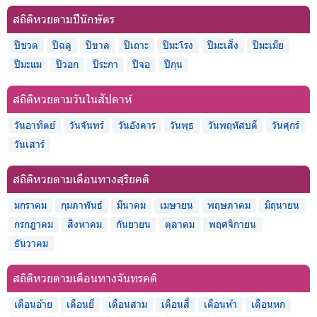
สถิติหวยตามปีนักษัตร
ปีชวด
ปีฉลู
ปีขาล
ปีเถาะ
ปีมะโรง
ปีมะเส็ง
ปีมะเมีย
ปีมะแม
ปีวอก
ปีระกา
ปีจอ
ปีกุน
สถิติหวยตามวันในสัปดาห์
วันอาทิตย์
วันจันทร์
วันอังคาร
วันพุธ
วันพฤหัสบดี
วันศุกร์
วันเสาร์
สถิติหวยตามเดือนทางสุริยคติ
มกราคม
กุมภาพันธ์
มีนาคม
เมษายน
พฤษภาคม
มิถุนายน
กรกฎาคม
สิงหาคม
กันยายน
ตุลาคม
พฤศจิกายน
ธันวาคม
สถิติหวยตามเดือนทางจันทรคติ
เดือนอ้าย
เดือนยี่
เดือนสาม
เดือนสี่
เดือนห้า
เดือนหก