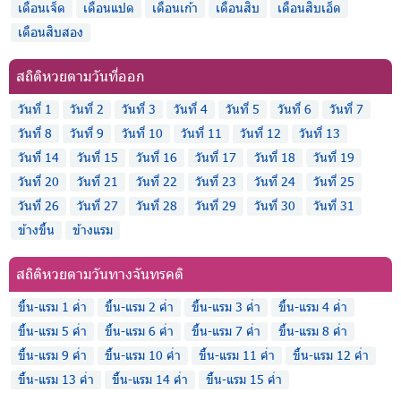
เดือนเจ็ด
เดือนแปด
เดือนเก้า
เดือนสิบ
เดือนสิบเอ็ด
เดือนสิบสอง
สถิติหวยตามวันที่ออก
วันที่ 1
วันที่ 2
วันที่ 3
วันที่ 4
วันที่ 5
วันที่ 6
วันที่ 7
วันที่ 8
วันที่ 9
วันที่ 10
วันที่ 11
วันที่ 12
วันที่ 13
วันที่ 14
วันที่ 15
วันที่ 16
วันที่ 17
วันที่ 18
วันที่ 19
วันที่ 20
วันที่ 21
วันที่ 22
วันที่ 23
วันที่ 24
วันที่ 25
วันที่ 26
วันที่ 27
วันที่ 28
วันที่ 29
วันที่ 30
วันที่ 31
ข้างขึ้น
ข้างแรม
สถิติหวยตามวันทางจันทรคติ
ขึ้น-แรม 1 ค่ำ
ขึ้น-แรม 2 ค่ำ
ขึ้น-แรม 3 ค่ำ
ขึ้น-แรม 4 ค่ำ
ขึ้น-แรม 5 ค่ำ
ขึ้น-แรม 6 ค่ำ
ขึ้น-แรม 7 ค่ำ
ขึ้น-แรม 8 ค่ำ
ขึ้น-แรม 9 ค่ำ
ขึ้น-แรม 10 ค่ำ
ขึ้น-แรม 11 ค่ำ
ขึ้น-แรม 12 ค่ำ
ขึ้น-แรม 13 ค่ำ
ขึ้น-แรม 14 ค่ำ
ขึ้น-แรม 15 ค่ำ