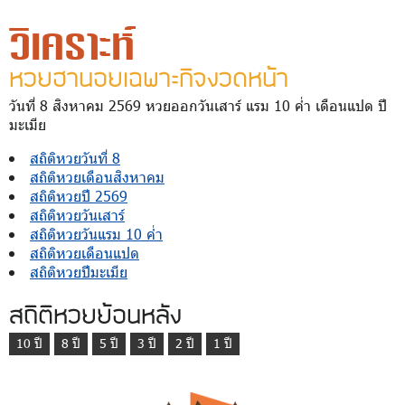
วิเคราะห์
หวยฮานอยเฉพาะกิจงวดหน้า
วันที่ 8 สิงหาคม 2569 หวยออกวันเสาร์ แรม 10 ค่ำ เดือนแปด ปี
มะเมีย
สถิติหวยวันที่ 8
สถิติหวยเดือนสิงหาคม
สถิติหวยปี 2569
สถิติหวยวันเสาร์
สถิติหวยวันแรม 10 ค่ำ
สถิติหวยเดือนแปด
สถิติหวยปีมะเมีย
สถิติหวยย้อนหลัง
10 ปี
8 ปี
5 ปี
3 ปี
2 ปี
1 ปี