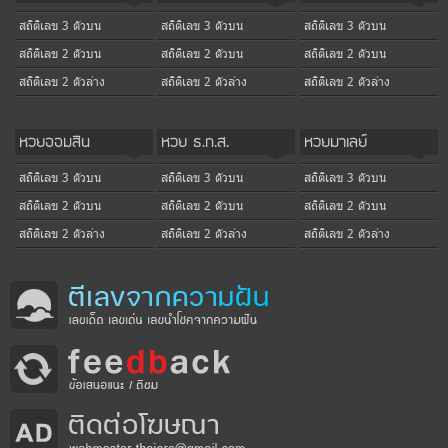
สถิติเลข 3 ตัวบน
สถิติเลข 3 ตัวบน
สถิติเลข 3 ตัวบน
สถิติเลข 2 ตัวบน
สถิติเลข 2 ตัวบน
สถิติเลข 2 ตัวบน
สถิติเลข 2 ตัวล่าง
สถิติเลข 2 ตัวล่าง
สถิติเลข 2 ตัวล่าง
หวยออมสิน
หวย ธ.ก.ส.
หวยมาเลย์
สถิติเลข 3 ตัวบน
สถิติเลข 3 ตัวบน
สถิติเลข 3 ตัวบน
สถิติเลข 2 ตัวบน
สถิติเลข 2 ตัวบน
สถิติเลข 2 ตัวบน
สถิติเลข 2 ตัวล่าง
สถิติเลข 2 ตัวล่าง
สถิติเลข 2 ตัวล่าง