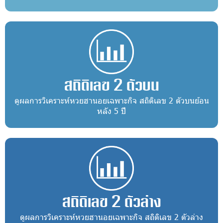
สถิติเลข 2 ตัวบน
ดูผลการวิเคราะห์หวยฮานอยเฉพาะกิจ สถิติเลข 2 ตัวบนย้อน
หลัง 5 ปี
สถิติเลข 2 ตัวล่าง
ดูผลการวิเคราะห์หวยฮานอยเฉพาะกิจ สถิติเลข 2 ตัวล่าง