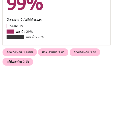
99%
อัตราความเป็นไปได้ที่จะออก
เลขตอง 1%
เลขเบิ้ล 29%
เลขเดี่ยว 70%
สถิติเลขท้าย 3 ตัวบน
สถิติเลขหน้า 3 ตัว
สถิติเลขท้าย 3 ตัว
สถิติเลขท้าย 2 ตัว