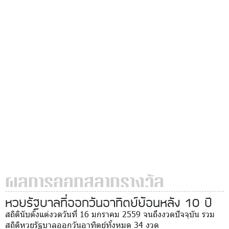
ผลการออกสลากรางวัล
หวยรัฐบาลที่ออกวันอาทิตย์ย้อนหลัง 10 ปี
สถิตินับตั้งแต่งวดวันที่ 16 มกราคม 2559 จนถึงงวดปัจจุบัน รวม
สถิติหวยรัฐบาลออกวันอาทิตย์ทั้งหมด 34 งวด