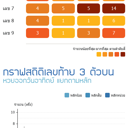
เลข 7
4
5
5
14
เลข 8
4
1
1
6
เลข 9
3
1
3
7
จำนวนน้อยที่สุด-มากที่สุด ตามลำดับสี
-
-
-
-
-
กราฟสถิติเลขท้าย 3 ตัวบน
หวยออกวันอาทิตย์ แยกตามหลัก
-
หลักร้อย
-
หลักสิบ
-
หลักหน่วย
จำ
นวน (ครั้ง)
10
8
7