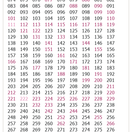
083
084
085
086
087
088
089
090
091
092
093
094
095
096
097
098
099
100
101
102
103
104
105
107
108
109
110
111
112
113
114
115
116
117
118
119
120
121
122
123
124
125
126
127
128
129
130
131
132
133
134
135
136
137
138
139
140
141
142
143
144
146
147
148
149
150
151
152
153
154
155
156
157
158
159
160
161
162
163
164
165
166
167
168
169
170
171
172
173
174
175
176
177
178
179
180
181
182
183
184
185
186
187
188
189
190
191
192
193
194
195
196
197
198
199
200
201
203
204
205
206
207
208
209
210
211
212
213
214
215
216
217
218
219
220
221
222
223
224
225
226
227
228
229
230
231
232
233
234
235
236
237
238
239
240
241
242
243
244
245
246
247
248
249
250
251
252
253
254
255
256
257
258
259
260
262
263
264
265
266
267
268
269
270
271
273
274
275
276