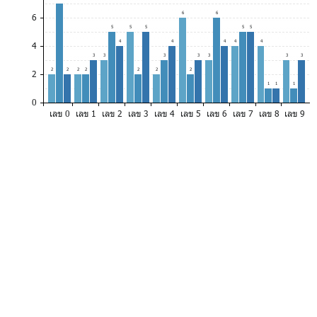
6
6
6
5
5
5
5
5
4
4
4
4
4
4
3
3
3
3
3
3
3
2
2
2
2
2
2
2
2
1
1
1
0
เลข 0
เลข 1
เลข 2
เลข 3
เลข 4
เลข 5
เลข 6
เลข 7
เลข 8
เลข 9