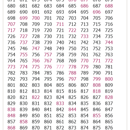
680
681
682
683
684
685
686
687
688
689
690
691
692
693
694
695
696
697
698
699
700
701
702
703
704
705
706
707
708
709
710
711
712
713
715
716
717
718
719
720
721
722
723
724
725
726
727
728
730
731
732
733
734
735
736
737
738
739
740
741
742
743
744
745
746
747
748
749
750
751
752
753
754
755
756
757
758
759
761
762
763
764
765
766
767
768
769
770
771
772
773
774
775
776
777
778
779
780
781
782
783
784
785
786
788
789
790
791
792
793
794
795
796
797
798
799
800
801
802
803
804
805
806
807
808
809
810
812
813
814
815
816
817
818
819
820
821
822
823
824
825
826
827
828
829
830
831
832
833
834
835
836
837
838
839
840
841
842
844
845
846
847
848
849
850
851
852
853
854
855
856
857
858
859
860
861
862
863
864
865
868
869
870
871
872
873
874
875
876