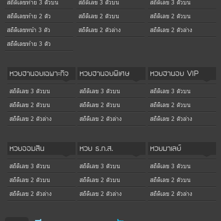
สถิติเลขท้าย 3 ตัวบน
สถิติเลข 3 ตัวบน
สถิติเลข 3 ตัวบน
สถิติเลขท้าย 2 ตัว
สถิติเลข 2 ตัวบน
สถิติเลข 2 ตัวบน
สถิติเลขหน้า 3 ตัว
สถิติเลข 2 ตัวล่าง
สถิติเลข 2 ตัวล่าง
สถิติเลขท้าย 3 ตัว
หวยฮานอยเฉพาะกิจ
หวยฮานอยพิเศษ
หวยฮานอย VIP
สถิติเลข 3 ตัวบน
สถิติเลข 3 ตัวบน
สถิติเลข 3 ตัวบน
สถิติเลข 2 ตัวบน
สถิติเลข 2 ตัวบน
สถิติเลข 2 ตัวบน
สถิติเลข 2 ตัวล่าง
สถิติเลข 2 ตัวล่าง
สถิติเลข 2 ตัวล่าง
หวยออมสิน
หวย ธ.ก.ส.
หวยมาเลย์
สถิติเลข 3 ตัวบน
สถิติเลข 3 ตัวบน
สถิติเลข 3 ตัวบน
สถิติเลข 2 ตัวบน
สถิติเลข 2 ตัวบน
สถิติเลข 2 ตัวบน
สถิติเลข 2 ตัวล่าง
สถิติเลข 2 ตัวล่าง
สถิติเลข 2 ตัวล่าง