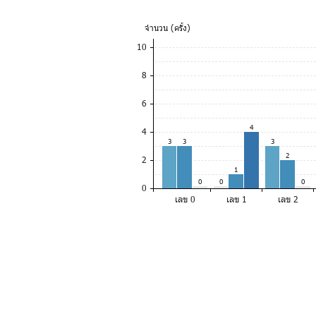
จำ
นวน (ครั้ง)
10
8
6
4
4
3
3
3
2
2
1
0
0
0
0
เลข 0
เลข 1
เลข 2