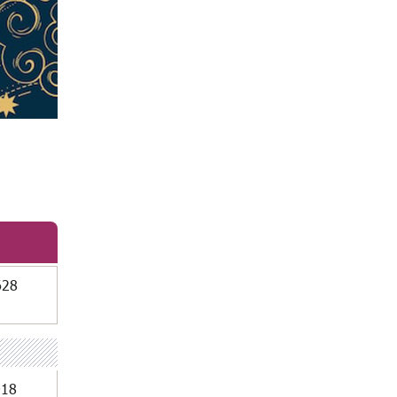
628
018