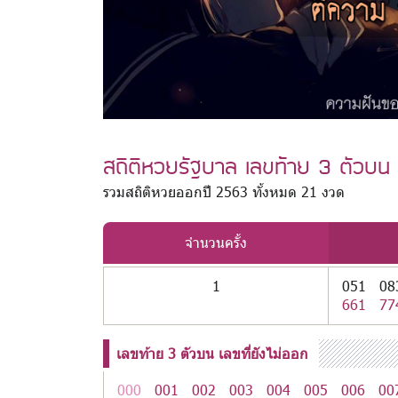
สถิติหวยรัฐบาล เลขท้าย 3 ตัวบน 
รวมสถิติหวยออกปี 2563 ทั้งหมด 21 งวด
จำนวนครั้ง
1
051
08
661
77
เลขท้าย 3 ตัวบน เลขที่ยังไม่ออก
000
001
002
003
004
005
006
00