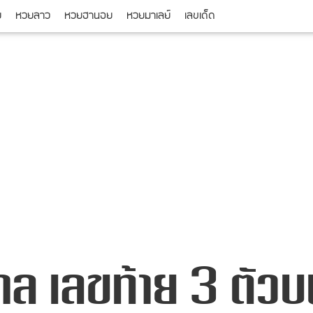
ย
หวยลาว
หวยฮานอย
หวยมาเลย์
เลขเด็ด
าล เลขท้าย 3 ตัว