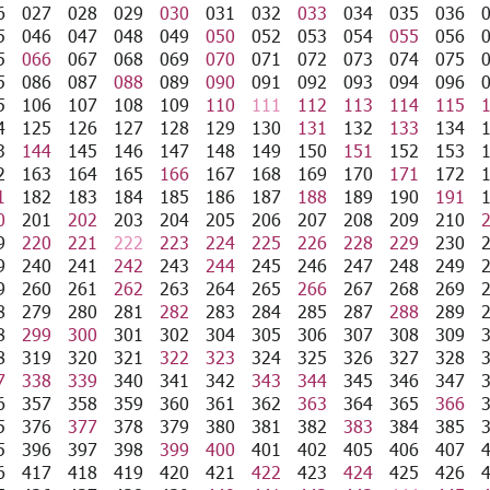
6
027
028
029
030
031
032
033
034
035
036
5
046
047
048
049
050
052
053
054
055
056
5
066
067
068
069
070
071
072
073
074
075
5
086
087
088
089
090
091
092
093
094
096
5
106
107
108
109
110
111
112
113
114
115
4
125
126
127
128
129
130
131
132
133
134
3
144
145
146
147
148
149
150
151
152
153
2
163
164
165
166
167
168
169
170
171
172
1
182
183
184
185
186
187
188
189
190
191
0
201
202
203
204
205
206
207
208
209
210
9
220
221
222
223
224
225
226
228
229
230
9
240
241
242
243
244
245
246
247
248
249
9
260
261
262
263
264
265
266
267
268
269
8
279
280
281
282
283
284
285
287
288
289
8
299
300
301
302
304
305
306
307
308
309
8
319
320
321
322
323
324
325
326
327
328
7
338
339
340
341
342
343
344
345
346
347
6
357
358
359
360
361
362
363
364
365
366
5
376
377
378
379
380
381
382
383
384
385
5
396
397
398
399
400
401
402
405
406
407
6
417
418
419
420
421
422
423
424
425
426