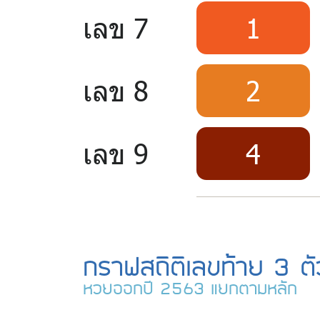
เลข 7
1
เลข 8
2
เลข 9
4
กราฟสถิติเลขท้าย 3 ต
หวยออกปี 2563 แยกตามหลัก