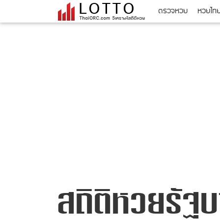
ตรวจหวย
หวยไท
สถิติหวยรัฐบ