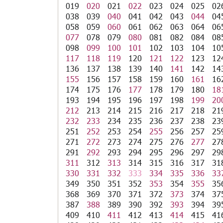
019
020
021
022
023
024
025
02
038
039
040
041
042
043
044
04
058
059
060
061
062
063
064
06
077
078
079
080
081
082
084
08
098
099
100
101
102
103
104
10
117
118
119
120
121
122
123
12
136
137
138
139
140
141
142
14
155
156
157
158
159
160
161
16
174
175
176
177
178
179
180
18
193
194
195
196
197
198
199
20
212
213
214
215
216
217
218
21
232
233
234
235
236
237
238
23
251
252
253
254
255
256
257
25
271
272
273
274
275
276
277
27
291
292
293
294
295
296
297
29
311
312
313
314
315
316
317
31
330
331
332
333
334
335
336
33
349
350
351
352
353
354
355
35
368
369
370
371
372
373
374
37
387
388
389
390
392
393
394
39
409
410
411
412
413
414
415
41