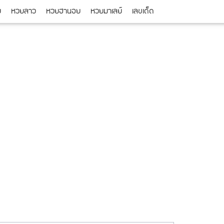
ย
หวยลาว
หวยฮานอย
หวยมาเลย์
เลขเด็ด