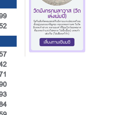
วัดมังกรกมลาวาส (วัด
99
เล่งเน่ยยี่)
วัดจีนสังกัดคณะสงฆ์จีนนิกายแห่งประเทศไทย
52
ตั้งอยู่บนถนนเจริญกรุง กรุงเทพมหานคร ในวัด
มีเทพเจ้าต่างๆ หลายองค์ ที่นิยมไหว้ขอพรมาก
คือเทพเจ้าแห่งโชคลาภ ไฉ่ซิ้งเอี๊ยะ) เทพเจ้า
เฮ่งเจีย (ไต่เสี่ยหุกโจ้ว)
เสี่ยงทายเซียมซี
57
42
71
90
93
84
59