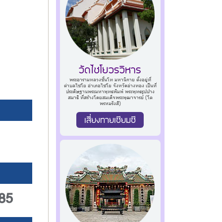
วัดไชโยวรวิหาร
พระอารามหลวงชั้นโท มหานิกาย ตั้งอยู่ที่
ตำบลไชโย อำเภอไชโย จังหวัดอ่างทอง เป็นที่
ประดิษฐานพระมหาพุทธพิมพ์ พระพุทธรูปปาง
สมาธิ ที่สร้างโดยสมเด็จพระพุฒาจารย์ (โต
พรหมรังสี)
เสี่ยงทายเซียมซี
85