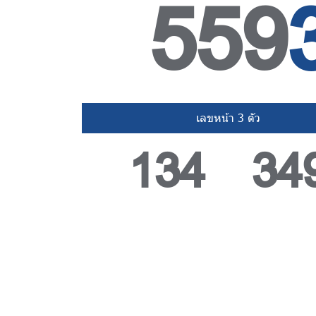
559
เลขหน้า 3 ตัว
134 34