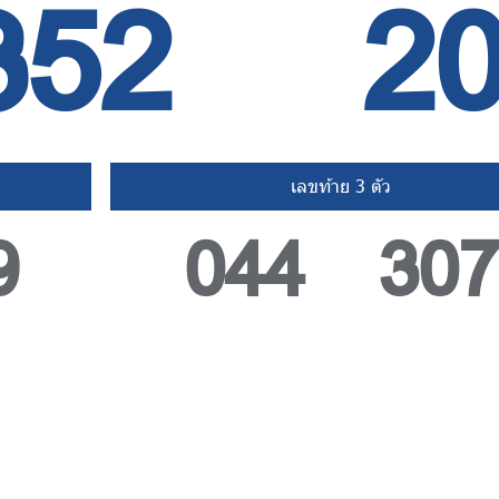
352
2
เลขท้าย 3 ตัว
9
044 307