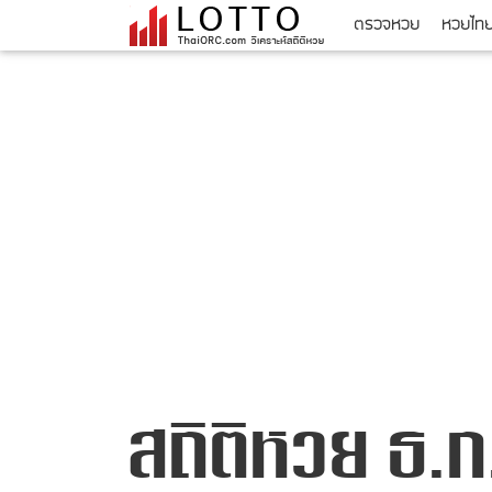
ตรวจหวย
หวยไท
สถิติหวย ธ.ก