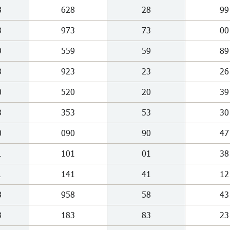
8
628
28
99
3
973
73
00
9
559
59
89
3
923
23
26
0
520
20
39
3
353
53
30
0
090
90
47
1
101
01
38
1
141
41
12
8
958
58
43
3
183
83
23