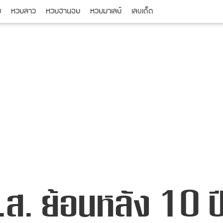
ย
หวยลาว
หวยฮานอย
หวยมาเลย์
เลขเด็ด
.ส. ย้อนหลัง 10 ป