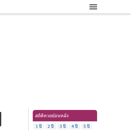
ี
สถิติหวยย้อนหลัง
1 ปี
2 ปี
3 ปี
4 ปี
5 ปี