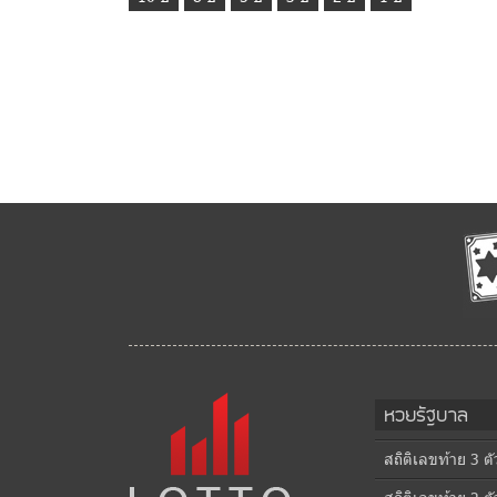
หวยรัฐบาล
สถิติเลขท้าย 3 ต