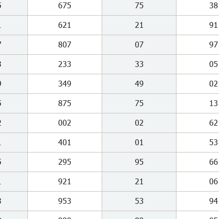
5
675
75
38
1
621
21
91
7
807
07
97
3
233
33
05
9
349
49
02
5
875
75
13
2
002
02
62
1
401
01
53
5
295
95
66
1
921
21
06
3
953
53
94